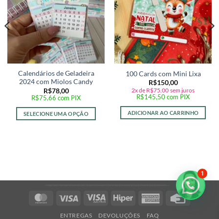
Calendários de Geladeira
100 Cards com Mini Lixa
2024 com Miolos Candy
R$
150,00
2x de
R$
75,00
sem juros
R$
78,00
R$
145,50
com PIX
R$
75,66
com PIX
ADICIONAR AO CARRINHO
SELECIONE UMA OPÇÃO
1
Precisa de um orçamento?
MasterCard
Visa
Visa
Hiper
American
Credit
Electron
Express
Card
ENTREGAS
DEVOLUÇÕES
FAQ