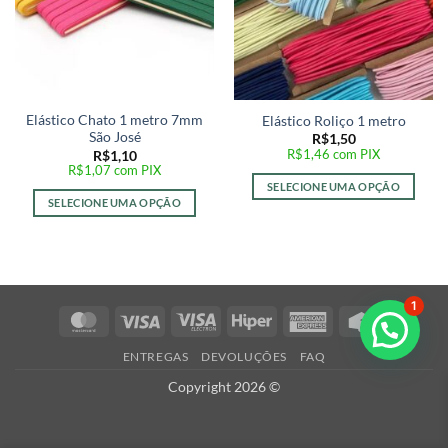
Elástico Chato 1 metro 7mm
Elástico Roliço 1 metro
São José
R$
1,50
R$
1,46
com PIX
R$
1,10
R$
1,07
com PIX
SELECIONE UMA OPÇÃO
SELECIONE UMA OPÇÃO
1
MasterCard
Visa
Visa
Hiper
American
Credit
Electron
Express
Card
ENTREGAS
DEVOLUÇÕES
FAQ
Copyright 2026 ©