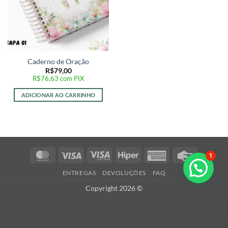
Caderno de Oração
R$
79,00
R$
76,63
com PIX
ADICIONAR AO CARRINHO
MasterCard
Visa
Visa
Hiper
American
Credit
1
Electron
Express
Card
ENTREGAS
DEVOLUÇÕES
FAQ
Copyright 2026 ©