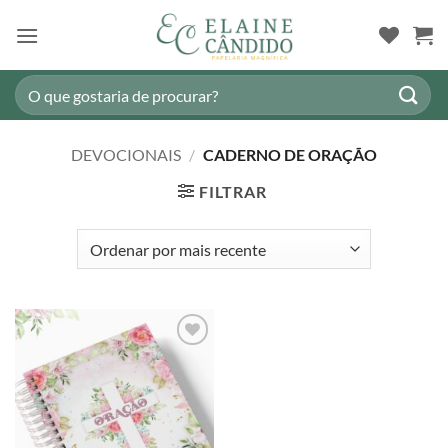
Skip
to
content
Pesquisar
por:
DEVOCIONAIS
/
CADERNO DE ORAÇÃO
FILTRAR
Adicionar
a lista de
desejos