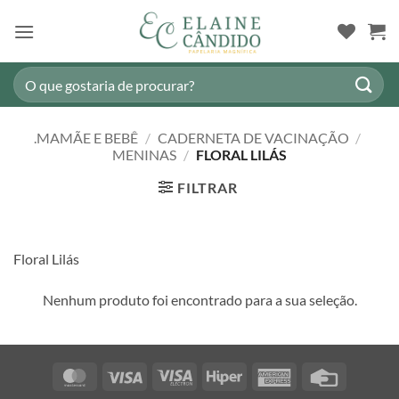
Skip
to
content
Pesquisar
por:
.MAMÃE E BEBÊ
/
CADERNETA DE VACINAÇÃO
/
MENINAS
/
FLORAL LILÁS
FILTRAR
Floral Lilás
Nenhum produto foi encontrado para a sua seleção.
MasterCard
Visa
Visa
Hiper
American
Credit
Electron
Express
Card