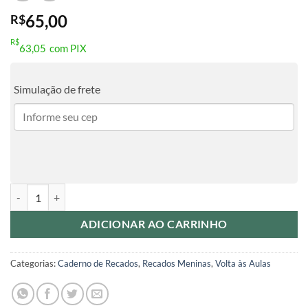
65,00
R$
R$
63,05
com PIX
Simulação de frete
Volta às Aulas - Caderno de Recados - Jardim quantidade
ADICIONAR AO CARRINHO
Categorias:
Caderno de Recados
,
Recados Meninas
,
Volta às Aulas