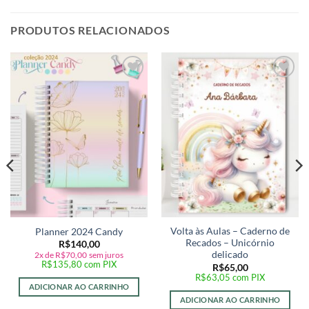
PRODUTOS RELACIONADOS
Adicionar
Adicionar
a lista de
a lista de
desejos
desejos
Volta às Aulas – Caderno de
Planner 2024 Candy
Recados – Unicórnio
R$
140,00
delicado
2x de
R$
70,00
sem juros
R$
135,80
com PIX
R$
65,00
R$
63,05
com PIX
ADICIONAR AO CARRINHO
ADICIONAR AO CARRINHO