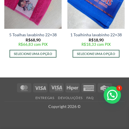
5 Toalhas lavabinho 22×38
1 Toalhinha lavabinho 22×38
R$
68,90
R$
18,90
R$
66,83
com PIX
R$
18,33
com PIX
SELECIONE UMA OPÇÃO
SELECIONE UMA OPÇÃO
MasterCard
Visa
Visa
Hiper
American
Credit
1
Electron
Express
Card
ENTREGAS
DEVOLUÇÕES
FAQ
Copyright 2026 ©