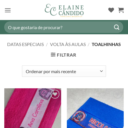
Skip
to
content
Pesquisar
por:
DATAS ESPECIAIS
/
VOLTA ÀS AULAS
/
TOALHINHAS
FILTRAR
Adicionar
Adicionar
a lista de
a lista de
desejos
desejos