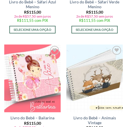
Livro do Bebê – Sáfari Azul
Livro do Bebê – Sáfari Verde
Menino
Menino
R$
115,00
R$
115,00
2x de
R$
57,50
sem juros
2x de
R$
57,50
sem juros
R$
111,55
com PIX
R$
111,55
com PIX
SELECIONE UMA OPÇÃO
SELECIONE UMA OPÇÃO
Adicionar
Adicionar
a lista de
a lista de
desejos
desejos
Livro do Bebê – Animais
Livro do Bebê – Bailarina
Vintage
R$
115,00