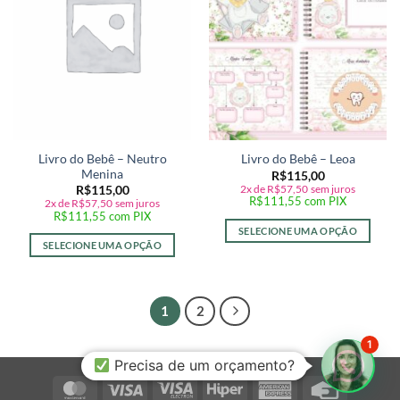
Livro do Bebê – Neutro
Livro do Bebê – Leoa
Menina
R$
115,00
2x de
R$
57,50
sem juros
R$
115,00
R$
111,55
com PIX
2x de
R$
57,50
sem juros
R$
111,55
com PIX
SELECIONE UMA OPÇÃO
SELECIONE UMA OPÇÃO
1
2
1
Precisa de um orçamento?
MasterCard
Visa
Visa
Hiper
American
Credit