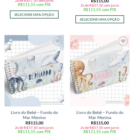
2x de
R$
57,50
sem juros
R$
115,00
R$
111,55
com PIX
2x de
R$
57,50
sem juros
R$
111,55
com PIX
SELECIONE UMA OPÇÃO
SELECIONE UMA OPÇÃO
Adicionar
Adicionar
a lista de
a lista de
desejos
desejos
Livro do Bebê – Fundo do
Livro do Bebê – Fundo do
Mar Menino
Mar Menina
R$
115,00
R$
115,00
2x de
R$
57,50
sem juros
2x de
R$
57,50
sem juros
R$
111,55
com PIX
R$
111,55
com PIX