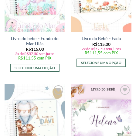
Livro do bebe – Fundo do
Livro do Bebê – Fada
Mar Lilás
R$
115,00
2x de
R$
57,50
sem juros
R$
115,00
R$
111,55
com PIX
2x de
R$
57,50
sem juros
R$
111,55
com PIX
SELECIONE UMA OPÇÃO
SELECIONE UMA OPÇÃO
Adicionar
Adicionar
a lista de
a lista de
desejos
desejos