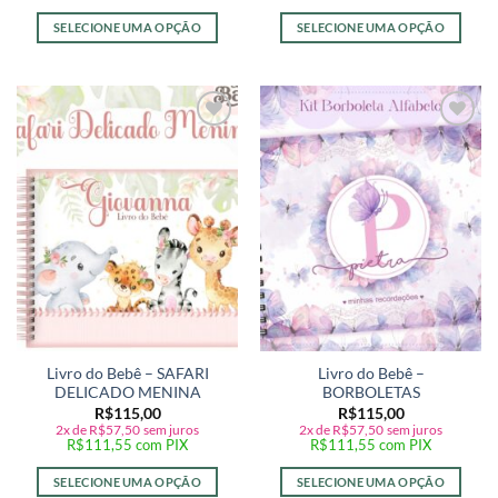
SELECIONE UMA OPÇÃO
SELECIONE UMA OPÇÃO
Adicionar
Adicionar
a lista de
a lista de
desejos
desejos
Livro do Bebê – SAFARI
Livro do Bebê –
DELICADO MENINA
BORBOLETAS
R$
115,00
R$
115,00
2x de
R$
57,50
sem juros
2x de
R$
57,50
sem juros
R$
111,55
com PIX
R$
111,55
com PIX
SELECIONE UMA OPÇÃO
SELECIONE UMA OPÇÃO