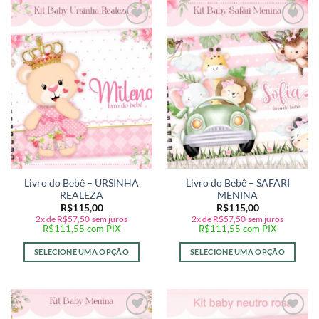
Adicionar
Adicionar
a lista de
a lista de
desejos
desejos
Livro do Bebê – URSINHA
Livro do Bebê – SAFARI
REALEZA
MENINA
R$
115,00
R$
115,00
2x de
R$
57,50
sem juros
2x de
R$
57,50
sem juros
R$
111,55
com PIX
R$
111,55
com PIX
SELECIONE UMA OPÇÃO
SELECIONE UMA OPÇÃO