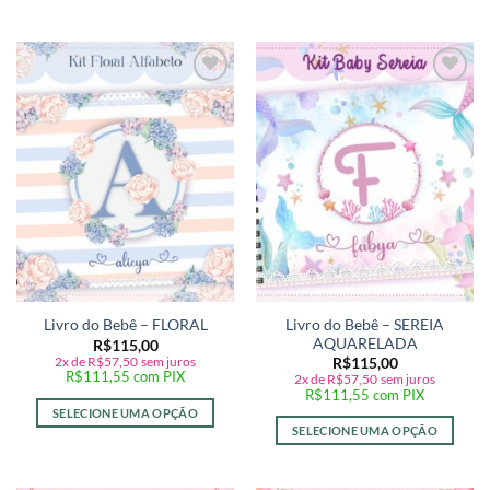
Adicionar
Adicionar
a lista de
a lista de
desejos
desejos
Livro do Bebê – SEREIA
Livro do Bebê – FLORAL
AQUARELADA
R$
115,00
2x de
R$
57,50
sem juros
R$
115,00
R$
111,55
com PIX
2x de
R$
57,50
sem juros
R$
111,55
com PIX
SELECIONE UMA OPÇÃO
SELECIONE UMA OPÇÃO