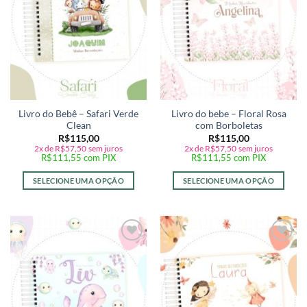
Livro do Bebê – Safari Verde
Livro do bebe – Floral Rosa
Clean
com Borboletas
R$
115,00
R$
115,00
2x de
R$
57,50
sem juros
2x de
R$
57,50
sem juros
R$
111,55
com PIX
R$
111,55
com PIX
SELECIONE UMA OPÇÃO
SELECIONE UMA OPÇÃO
Adicionar
Adicionar
a lista de
a lista de
desejos
desejos