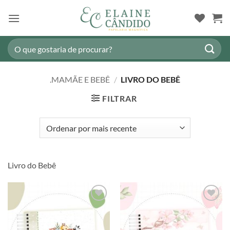
Skip
to
content
Pesquisar
por:
.MAMÃE E BEBÊ
/
LIVRO DO BEBÊ
FILTRAR
Livro do Bebê
Adicionar
Adicionar
a lista de
a lista de
desejos
desejos