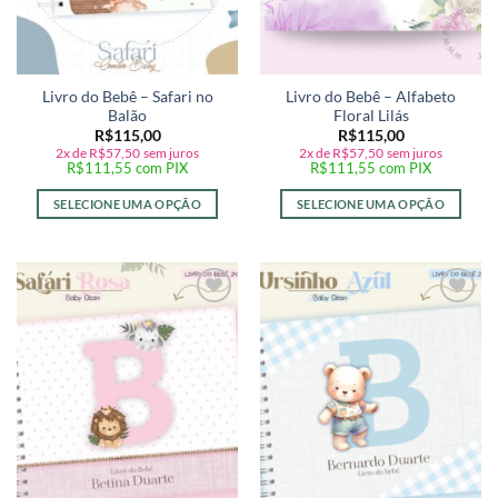
Livro do Bebê – Safari no
Livro do Bebê – Alfabeto
Balão
Floral Lilás
R$
115,00
R$
115,00
2x de
R$
57,50
sem juros
2x de
R$
57,50
sem juros
R$
111,55
com PIX
R$
111,55
com PIX
SELECIONE UMA OPÇÃO
SELECIONE UMA OPÇÃO
Adicionar
Adicionar
a lista de
a lista de
desejos
desejos