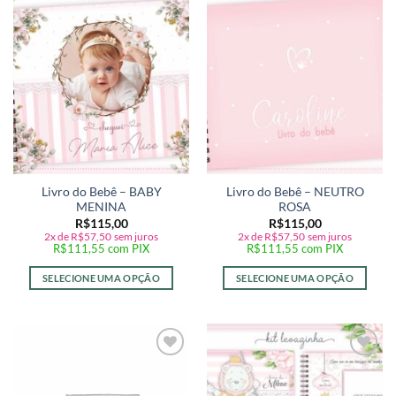
Adicionar
Adicionar
a lista de
a lista de
desejos
desejos
Livro do Bebê – BABY
Livro do Bebê – NEUTRO
MENINA
ROSA
R$
115,00
R$
115,00
2x de
R$
57,50
sem juros
2x de
R$
57,50
sem juros
R$
111,55
com PIX
R$
111,55
com PIX
SELECIONE UMA OPÇÃO
SELECIONE UMA OPÇÃO
Adicionar
Adicionar
a lista de
a lista de
desejos
desejos