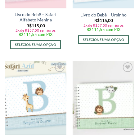
Livro do Bebê – Safari
Livro do Bebê – Ursinho
Alfabeto Menina
R$
115,00
2x de
R$
57,50
sem juros
R$
115,00
R$
111,55
com PIX
2x de
R$
57,50
sem juros
R$
111,55
com PIX
SELECIONE UMA OPÇÃO
SELECIONE UMA OPÇÃO
Adicionar
Adicionar
a lista de
a lista de
desejos
desejos