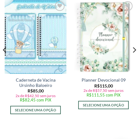
Adicionar
Adicionar
a lista de
a lista de
desejos
desejos
Caderneta de Vacina
Planner Devocional 09
Ursinho Baloeiro
R$
115,00
2x de
R$
57,50
sem juros
R$
85,00
R$
111,55
com PIX
2x de
R$
42,50
sem juros
R$
82,45
com PIX
SELECIONE UMA OPÇÃO
SELECIONE UMA OPÇÃO