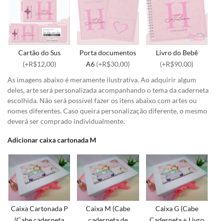
Cartão do Sus
Porta documentos
Livro do Bebê
(+R$12,00)
A6
(+R$30,00)
(+R$90,00)
As imagens abaixo é meramente ilustrativa. Ao adquirir algum
deles, arte será personalizada acompanhando o tema da caderneta
escolhida. Não será possível fazer os itens abaixo com artes ou
nomes diferentes. Caso queira personalização diferente, o mesmo
deverá ser comprado individualmente.
Adicionar caixa cartonada M
Caixa Cartonada P
Caixa M (Cabe
Caixa G (Cabe
(Cabe caderneta
caderneta de
Caderneta + Livro