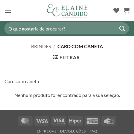
Skip
to
content
Pesquisar
por:
BRINDES
/
CARD COM CANETA
FILTRAR
Card com caneta
Nenhum produto foi encontrado para a sua seleção.
MasterCard
Visa
Visa
Hiper
American
Credit
Electron
Express
Card
ENTREGAS
DEVOLUÇÕES
FAQ