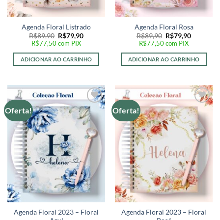
Agenda Floral Listrado
Agenda Floral Rosa
O
O
O
O
R$
89,90
R$
79,90
R$
89,90
R$
79,90
preço
preço
preço
preço
R$
77,50
com PIX
R$
77,50
com PIX
original
atual
original
atual
era:
é:
era:
é:
ADICIONAR AO CARRINHO
ADICIONAR AO CARRINHO
R$89,90.
R$79,90.
R$89,90.
R$79,90.
Oferta!
Oferta!
Adicionar
Adicionar
a lista de
a lista de
desejos
desejos
Agenda Floral 2023 – Floral
Agenda Floral 2023 – Floral