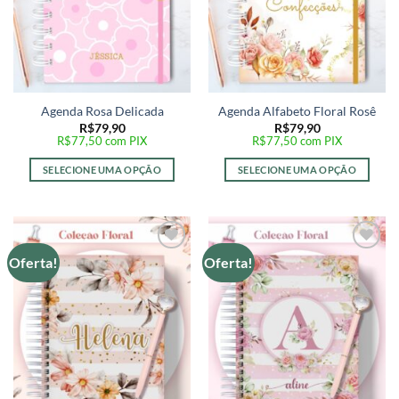
Agenda Rosa Delicada
Agenda Alfabeto Floral Rosê
R$
79,90
R$
79,90
R$
77,50
com PIX
R$
77,50
com PIX
SELECIONE UMA OPÇÃO
SELECIONE UMA OPÇÃO
Oferta!
Oferta!
Adicionar
Adicionar
a lista de
a lista de
desejos
desejos