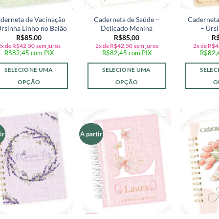
derneta de Vacinação
Caderneta de Saúde –
Caderneta
Ursinha Linho no Balão
Delicado Menina
– Urs
R$
85,00
R$
85,00
R
2x de
R$
42,50
sem juros
2x de
R$
42,50
sem juros
2x de
R$
4
R$
82,45
com PIX
R$
82,45
com PIX
R$
82,
SELECIONE UMA
SELECIONE UMA
SELEC
OPÇÃO
OPÇÃO
O
ir
A partir
Adicionar
Adicionar
a lista de
a lista de
desejos
desejos