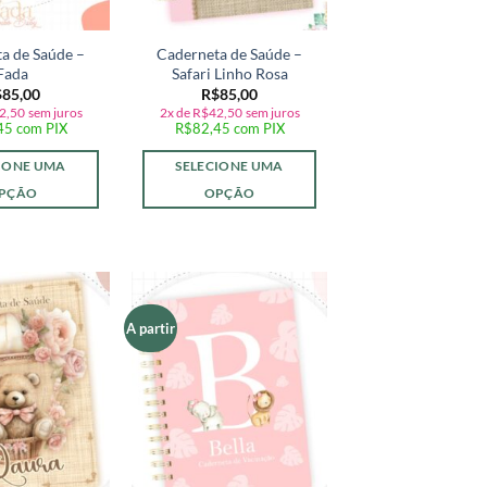
a de Saúde –
Caderneta de Saúde –
Fada
Safari Linho Rosa
$
85,00
R$
85,00
2,50
sem juros
2x de
R$
42,50
sem juros
45
com PIX
R$
82,45
com PIX
IONE UMA
SELECIONE UMA
PÇÃO
OPÇÃO
A partir
Adicionar
Adicionar
a lista de
a lista de
desejos
desejos