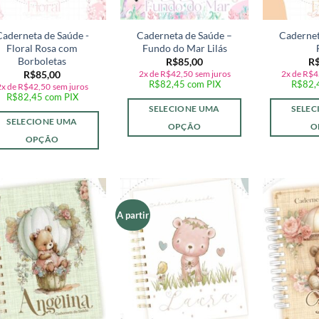
Caderneta de Saúde -
Caderneta de Saúde –
Cadernet
Floral Rosa com
Fundo do Mar Lilás
Borboletas
R$
85,00
R
2x de
R$
42,50
sem juros
2x de
R$
4
R$
85,00
R$
82,45
com PIX
R$
82,
2x de
R$
42,50
sem juros
R$
82,45
com PIX
SELECIONE UMA
SELEC
SELECIONE UMA
OPÇÃO
O
OPÇÃO
A partir
Adicionar
Adicionar
a lista de
a lista de
desejos
desejos