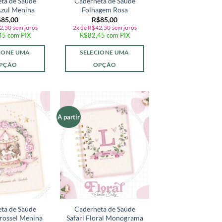
ta de Saúde
Caderneta de Saúde
Azul Menina
Folhagem Rosa
$
85,00
R$
85,00
2,50
sem juros
2x de
R$
42,50
sem juros
45
com PIX
R$
82,45
com PIX
IONE UMA
SELECIONE UMA
PÇÃO
OPÇÃO
A partir
Adicionar
Adicionar
a lista de
a lista de
desejos
desejos
ta de Saúde
Caderneta de Saúde
rrossel Menina
Safari Floral Monograma