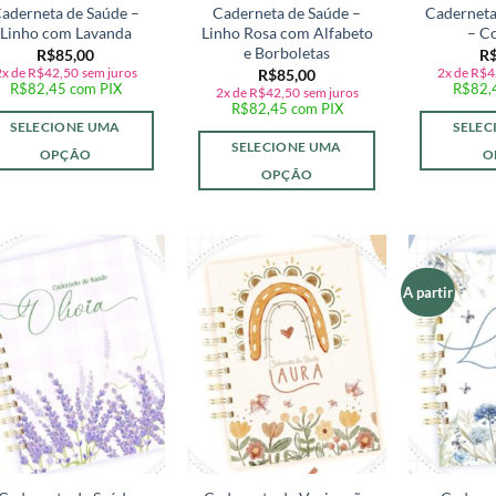
aderneta de Saúde –
Caderneta de Saúde –
Caderneta
Linho com Lavanda
Linho Rosa com Alfabeto
– C
e Borboletas
R$
85,00
R
2x de
R$
42,50
sem juros
2x de
R$
4
R$
85,00
R$
82,45
com PIX
R$
82,
2x de
R$
42,50
sem juros
R$
82,45
com PIX
SELECIONE UMA
SELEC
SELECIONE UMA
OPÇÃO
O
OPÇÃO
A partir
Adicionar
Adicionar
a lista de
a lista de
desejos
desejos