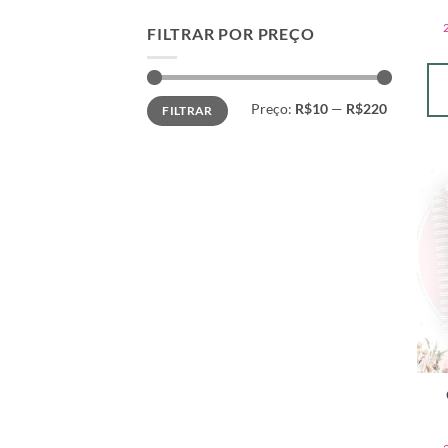
FILTRAR POR PREÇO
Preço
Preço
Preço:
R$10
—
R$220
FILTRAR
mínimo
máximo