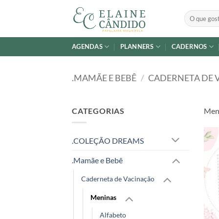
Skip
Pesquisar
to
por:
content
AGENDAS
PLANNERS
CADERNOS
.MAMÃE E BEBÊ
/
CADERNETA DE 
CATEGORIAS
Men
.COLEÇÃO DREAMS
.Mamãe e Bebê
Caderneta de Vacinação
Meninas
Alfabeto