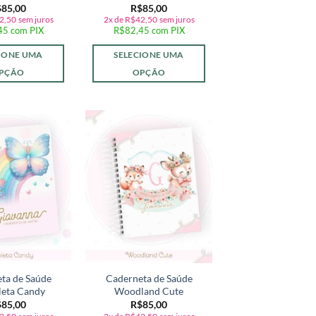
$
85,00
R$
85,00
2,50
sem juros
2x de
R$
42,50
sem juros
45
com PIX
R$
82,45
com PIX
IONE UMA
SELECIONE UMA
PÇÃO
OPÇÃO
Adicionar
Adicionar
a lista de
a lista de
desejos
desejos
ta de Saúde
Caderneta de Saúde
leta Candy
Woodland Cute
$
85,00
R$
85,00