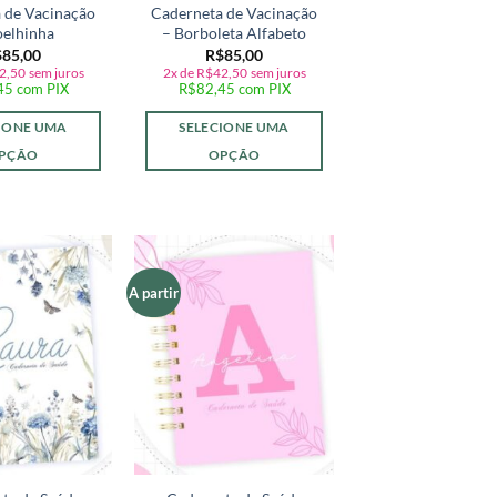
 de Vacinação
Caderneta de Vacinação
oelhinha
– Borboleta Alfabeto
$
85,00
R$
85,00
2,50
sem juros
2x de
R$
42,50
sem juros
45
com PIX
R$
82,45
com PIX
IONE UMA
SELECIONE UMA
PÇÃO
OPÇÃO
A partir
Adicionar
Adicionar
a lista de
a lista de
desejos
desejos