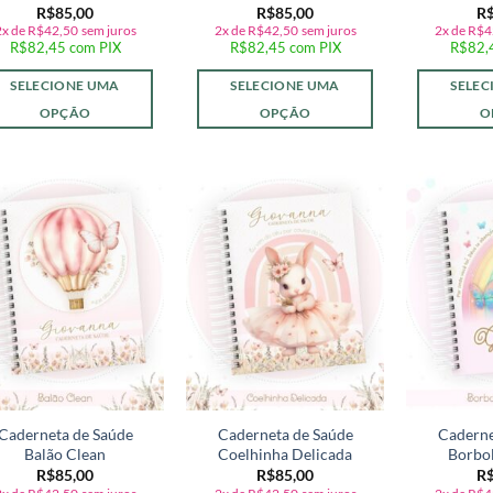
R$
85,00
R$
85,00
R
2x de
R$
42,50
sem juros
2x de
R$
42,50
sem juros
2x de
R$
4
R$
82,45
com PIX
R$
82,45
com PIX
R$
82,
SELECIONE UMA
SELECIONE UMA
SELEC
OPÇÃO
OPÇÃO
O
Adicionar
Adicionar
a lista de
a lista de
desejos
desejos
Caderneta de Saúde
Caderneta de Saúde
Caderne
Balão Clean
Coelhinha Delicada
Borbo
R$
85,00
R$
85,00
R