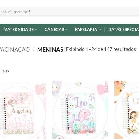
MATERNIDADE
CANECAS
PAPELARIA
DATAS ESPECIA
C
Exibindo 1–24 de 147 resultados
VACINAÇÃO
/
MENINAS
p
m
inas
r
Adicionar
Adicionar
a lista de
a lista de
desejos
desejos