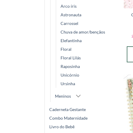
Arco íris
Astronauta
Carrossel
Chuva de amor/bençãos
Elefantinha
Floral
Floral Lilás
Raposinha
Unicórnio
Ursinha
Meninos
Caderneta Gestante
Combo Maternidade
Livro do Bebê