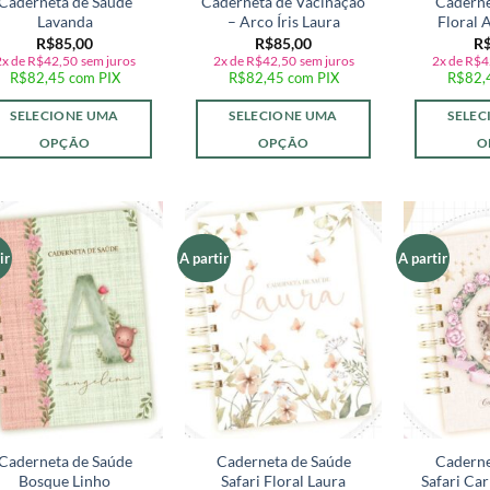
Caderneta de Saúde
Caderneta de Vacinação
Caderne
Lavanda
– Arco Íris Laura
Floral 
R$
85,00
R$
85,00
R
2x de
R$
42,50
sem juros
2x de
R$
42,50
sem juros
2x de
R$
4
R$
82,45
com PIX
R$
82,45
com PIX
R$
82,
SELECIONE UMA
SELECIONE UMA
SELEC
OPÇÃO
OPÇÃO
O
ir
A partir
A partir
Adicionar
Adicionar
a lista de
a lista de
desejos
desejos
Caderneta de Saúde
Caderneta de Saúde
Caderne
Bosque Linho
Safari Floral Laura
Safari Ca