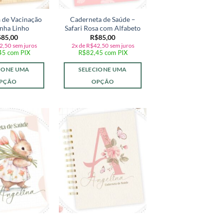
 de Vacinação
Caderneta de Saúde –
inha Linho
Safari Rosa com Alfabeto
$
85,00
R$
85,00
2,50
sem juros
2x de
R$
42,50
sem juros
45
com PIX
R$
82,45
com PIX
IONE UMA
SELECIONE UMA
PÇÃO
OPÇÃO
Adicionar
Adicionar
a lista de
a lista de
desejos
desejos