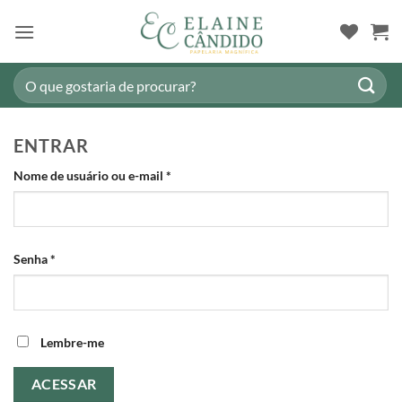
Skip
to
content
Pesquisar
por:
ENTRAR
Obrigatório
Nome de usuário ou e-mail
*
Obrigatório
Senha
*
Lembre-me
ACESSAR