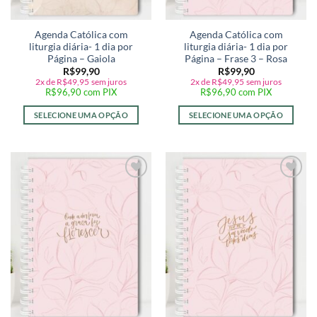
Agenda Católica com
Agenda Católica com
liturgia diária- 1 dia por
liturgia diária- 1 dia por
Página – Gaiola
Página – Frase 3 – Rosa
R$
99,90
R$
99,90
2x de
R$
49,95
sem juros
2x de
R$
49,95
sem juros
R$
96,90
com PIX
R$
96,90
com PIX
SELECIONE UMA OPÇÃO
SELECIONE UMA OPÇÃO
Adicionar
Adicionar
a lista de
a lista de
desejos
desejos