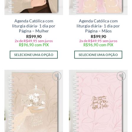
Agenda Católica com
Agenda Católica com
liturgia diária- 1 dia por
liturgia diária- 1 dia por
Página – Mulher
Página – Mãos
R$
99,90
R$
99,90
2x de
R$
49,95
sem juros
2x de
R$
49,95
sem juros
R$
96,90
com PIX
R$
96,90
com PIX
SELECIONE UMA OPÇÃO
SELECIONE UMA OPÇÃO
Adicionar
Adicionar
a lista de
a lista de
desejos
desejos