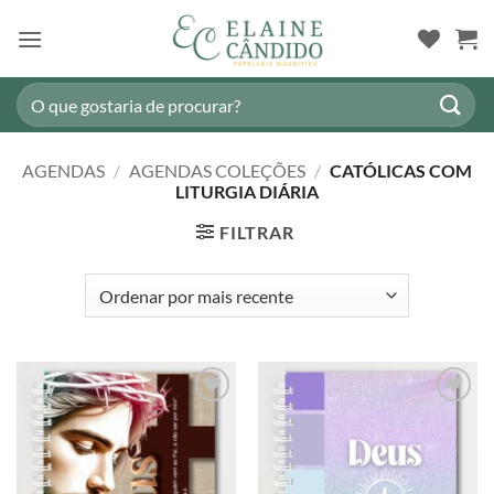
Skip
to
content
Pesquisar
por:
AGENDAS
/
AGENDAS COLEÇÕES
/
CATÓLICAS COM
LITURGIA DIÁRIA
FILTRAR
Adicionar
Adicionar
a lista de
a lista de
desejos
desejos