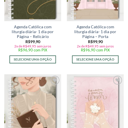
Agenda Católica com
Agenda Católica com
liturgia diária- 1 dia por
liturgia diária- 1 dia por
Página – Relicário
Página – Porta
R$
99,90
R$
99,90
2x de
R$
49,95
sem juros
2x de
R$
49,95
sem juros
R$
96,90
com PIX
R$
96,90
com PIX
SELECIONE UMA OPÇÃO
SELECIONE UMA OPÇÃO
Adicionar
Adicionar
a lista de
a lista de
desejos
desejos