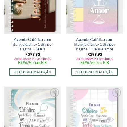
Agenda Católica com
Agenda Católica com
liturgia diária- 1 dia por
liturgia diária- 1 dia por
Página – Jesus
Página – Deus é amor
R$
99,90
R$
99,90
2x de
R$
49,95
sem juros
2x de
R$
49,95
sem juros
R$
96,90
com PIX
R$
96,90
com PIX
SELECIONE UMA OPÇÃO
SELECIONE UMA OPÇÃO
Adicionar
Adicionar
a lista de
a lista de
desejos
desejos