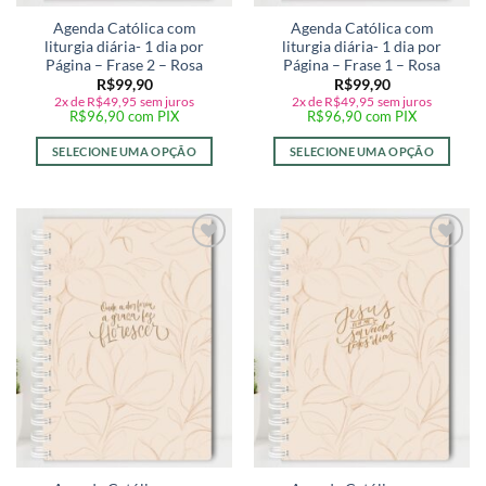
Agenda Católica com
Agenda Católica com
liturgia diária- 1 dia por
liturgia diária- 1 dia por
Página – Frase 2 – Rosa
Página – Frase 1 – Rosa
R$
99,90
R$
99,90
2x de
R$
49,95
sem juros
2x de
R$
49,95
sem juros
R$
96,90
com PIX
R$
96,90
com PIX
SELECIONE UMA OPÇÃO
SELECIONE UMA OPÇÃO
Adicionar
Adicionar
a lista de
a lista de
desejos
desejos