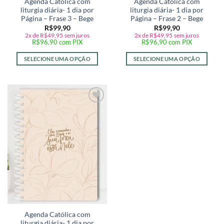
Agenda Católica com
Agenda Católica com
liturgia diária- 1 dia por
liturgia diária- 1 dia por
Página – Frase 3 – Bege
Página – Frase 2 – Bege
R$
99,90
R$
99,90
2x de
R$
49,95
sem juros
2x de
R$
49,95
sem juros
R$
96,90
com PIX
R$
96,90
com PIX
SELECIONE UMA OPÇÃO
SELECIONE UMA OPÇÃO
Adicionar
a lista de
desejos
Agenda Católica com
liturgia diária- 1 dia por