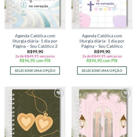
Agenda Católica com
Agenda Católica com
liturgia diária- 1 dia por
liturgia diária- 1 dia por
Página – Sou Católico 2
Página – Sou Católico
R$
99,90
R$
99,90
2x de
R$
49,95
sem juros
2x de
R$
49,95
sem juros
R$
96,90
com PIX
R$
96,90
com PIX
SELECIONE UMA OPÇÃO
SELECIONE UMA OPÇÃO
Adicionar
Adicionar
a lista de
a lista de
desejos
desejos