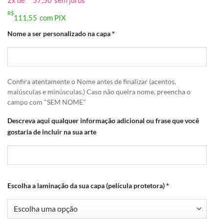
2x de
57,50
sem juros
R$
111,55
com PIX
Nome a ser personalizado na capa
*
Confira atentamente o Nome antes de finalizar (acentos,
maiúsculas e minúsculas.) Caso não queira nome, preencha o
campo com "SEM NOME"
Descreva aqui qualquer informação adicional ou frase que você
gostaria de incluir na sua arte
Escolha a laminação da sua capa (película protetora)
*