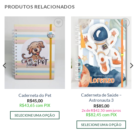
PRODUTOS RELACIONADOS
Adicionar
Adicionar
a lista de
a lista de
desejos
desejos
Caderneta de Saúde –
Caderneta do Pet
Astronauta 3
R$
45,00
R$
43,65
com PIX
R$
85,00
2x de
R$
42,50
sem juros
R$
82,45
com PIX
SELECIONE UMA OPÇÃO
SELECIONE UMA OPÇÃO