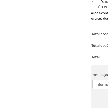
Esto
ÚTEIS 
após a con
entrega do
Total pro
Total opç
Total
Simulação