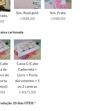
Sim, Rosê gold.
Sim, Prata.
rada.
(+R$8,00)
(+R$8,00)
00)
caixa cartonada
(Cabe
Caixa G (Cabe
ta de
Caderneta +
vro do
Livro + Porta
Porta
documentos + 1
tos))
ou 2 canecas
,00)
(+R$75,00)
rodução 10 dias ÚTEIS
*