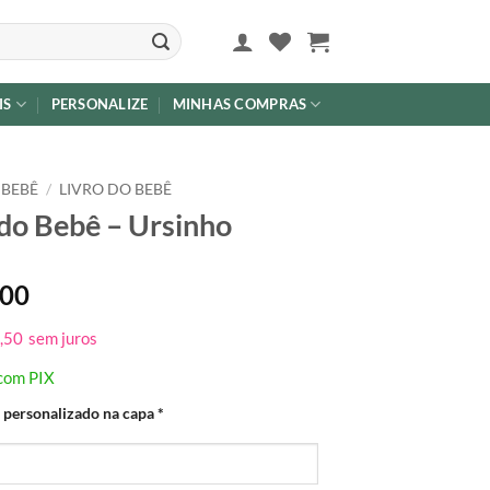
IS
PERSONALIZE
MINHAS COMPRAS
 BEBÊ
/
LIVRO DO BEBÊ
 do Bebê – Ursinho
,00
,50
sem juros
com PIX
 personalizado na capa
*