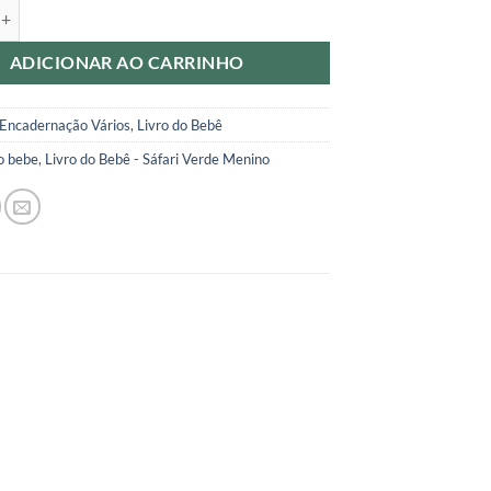
ebê - Ursinho quantidade
ADICIONAR AO CARRINHO
Encadernação Vários
,
Livro do Bebê
do bebe
,
Livro do Bebê - Sáfari Verde Menino