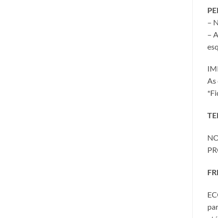
PE
– N
– A
esq
IM
As 
*Fi
TE
NO
PR
FR
ECO
par