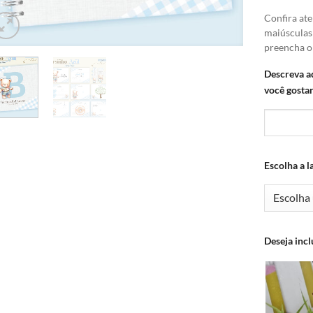
Confira ate
maiúsculas
preencha 
Descreva a
você gostar
Escolha a l
Deseja incl