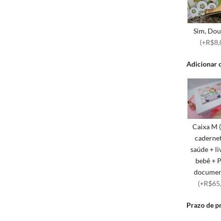
Sim, Dou
(+R$8,
Adicionar 
Caixa M 
caderne
saúde + li
bebê + 
documen
(+R$65
Prazo de p