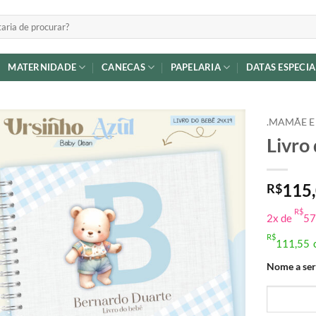
MATERNIDADE
CANECAS
PAPELARIA
DATAS ESPECIA
.MAMÃE E
Livro
Adicionar
a lista de
desejos
115
R$
R$
2x de
57
R$
111,55
Nome a ser