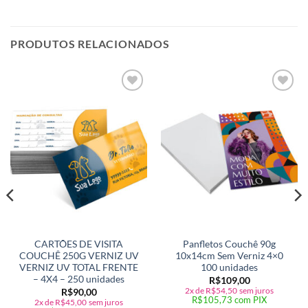
PRODUTOS RELACIONADOS
Adicionar
Adicionar
a lista de
a lista de
desejos
desejos
CARTÕES DE VISITA
Panfletos Couchê 90g
COUCHÊ 250G VERNIZ UV
10x14cm Sem Verniz 4×0
VERNIZ UV TOTAL FRENTE
100 unidades
– 4X4 – 250 unidades
R$
109,00
2x de
R$
54,50
sem juros
R$
90,00
R$
105,73
com PIX
2x de
R$
45,00
sem juros