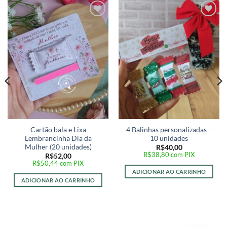
Adicionar
Adicionar
a lista de
a lista de
desejos
desejos
Cartão bala e Lixa
4 Balinhas personalizadas –
Lembrancinha Dia da
10 unidades
Mulher (20 unidades)
R$
40,00
R$
38,80
com PIX
R$
52,00
R$
50,44
com PIX
ADICIONAR AO CARRINHO
ADICIONAR AO CARRINHO