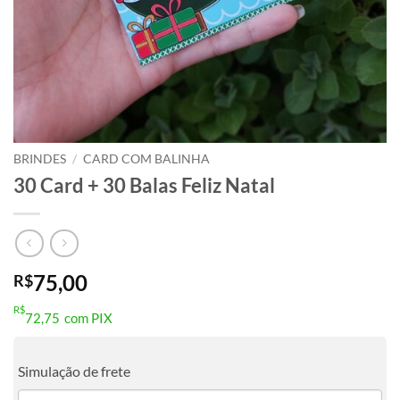
BRINDES
/
CARD COM BALINHA
30 Card + 30 Balas Feliz Natal
75,00
R$
R$
72,75
com PIX
Simulação de frete