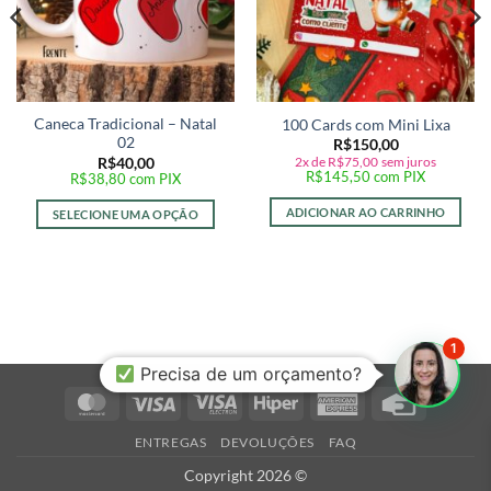
Caneca Tradicional – Natal
100 Cards com Mini Lixa
02
R$
150,00
2x de
R$
75,00
sem juros
R$
40,00
R$
145,50
com PIX
R$
38,80
com PIX
ADICIONAR AO CARRINHO
SELECIONE UMA OPÇÃO
1
Precisa de um orçamento?
MasterCard
Visa
Visa
Hiper
American
Credit
Electron
Express
Card
ENTREGAS
DEVOLUÇÕES
FAQ
Copyright 2026 ©