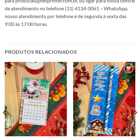
para producao@netprinter.com.br, ou ligar para nossa central
de atendimento no telefone (31) 4134-0061 – WhatsApp,
nosso atendimento por telefone é de segunda à sexta das
9:00 às 17:00 horas.
PRODUTOS RELACIONADOS
Adicionar
Adicionar
a lista de
a lista de
desejos
desejos