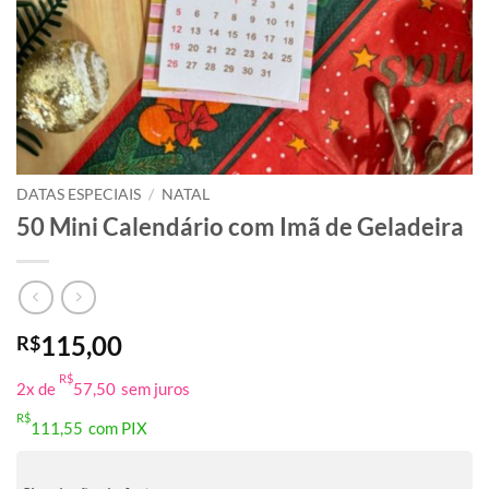
DATAS ESPECIAIS
/
NATAL
50 Mini Calendário com Imã de Geladeira
115,00
R$
R$
2x de
57,50
sem juros
R$
111,55
com PIX