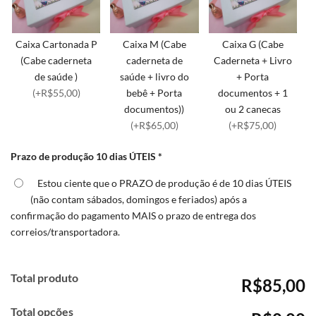
Caixa Cartonada P
Caixa M (Cabe
Caixa G (Cabe
(Cabe caderneta
caderneta de
Caderneta + Livro
de saúde )
saúde + livro do
+ Porta
(+R$55,00)
bebê + Porta
documentos + 1
documentos))
ou 2 canecas
(+R$65,00)
(+R$75,00)
Prazo de produção 10 dias ÚTEIS
*
Estou ciente que o PRAZO de produção é de 10 dias ÚTEIS
(não contam sábados, domingos e feriados) após a
confirmação do pagamento MAIS o prazo de entrega dos
correios/transportadora.
Total produto
R$85,00
Total opções