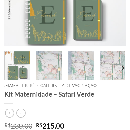
.MAMÃE E BEBÊ
/
CADERNETA DE VACINAÇÃO
Kit Maternidade – Safari Verde
O
O
230,00
215,00
R$
R$