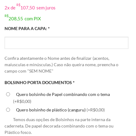
preço
preço
R$
2x de
107,50
sem juros
original
atual
era:
é:
R$
208,55
com PIX
R$230,00.
R$215,00.
NOME PARA A CAPA:
*
Confira atentamente o Nome antes de finalizar (acentos,
maíusculas e minúsculas.) Caso não queira nome, preencha o
campo com "SEM NOME"
BOLSINHO PORTA DOCUMENTOS
*
Quero bolsinho de Papel combinando com o tema
(+R$0,00)
Quero bolsinho de plástico (canguru)
(+R$0,00)
Temos duas opções de Bolsinhos na parte interna da
caderneta. De papel decorada combinando com o tema ou
Plástico fosco.