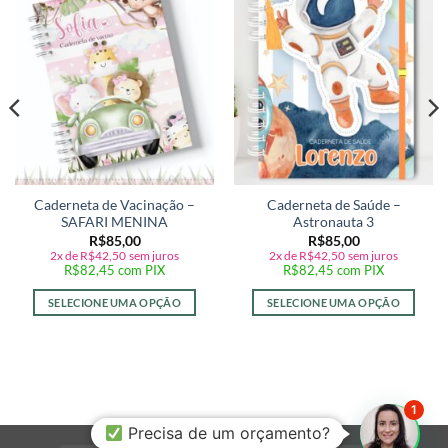
a lista de
a lista de
desejos
desejos
Caderneta de Vacinação –
Caderneta de Saúde –
SAFARI MENINA
Astronauta 3
R$
85,00
R$
85,00
2x de
R$
42,50
sem juros
2x de
R$
42,50
sem juros
R$
82,45
com PIX
R$
82,45
com PIX
SELECIONE UMA OPÇÃO
SELECIONE UMA OPÇÃO
1
Precisa de um orçamento?