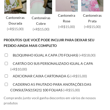
Cantoneira
Cantoneiras
Cantoneiras
Cantoneiras
Rose
Prata
Dourada
Cobre
(+R$15,00)
(+R$15,00)
(+R$15,00)
(+R$15,00)
PRODUTOS QUE VOCÊ PODE INCLUIR PARA DEIXAR SEU
PEDIDO AINDA MAIS COMPLETO
BLOQUINHO IGUAL A CAPA (70 FOLHAS)
(+R$18,00)
CARTÃO DO SUS PERSONALIZADO IGUAL A CAPA
(+R$10,00)
ADICIONAR CAIXA CARTONADA G
(+R$55,00)
CADERNO A5 PAUTADO PARA ANOTAÇÕES DAS
CONSULTAS(15X21) 100 FOLHAS
(+R$55,00)
Comprando junto você ganha descontos em vários de nossos
produtos