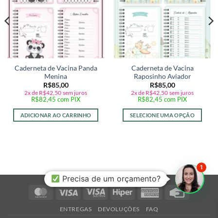
Caderneta de Vacina Panda
Caderneta de Vacina
Menina
Raposinho Aviador
R$
85,00
R$
85,00
2x de
R$
42,50
sem juros
2x de
R$
42,50
sem juros
R$
82,45
com PIX
R$
82,45
com PIX
ADICIONAR AO CARRINHO
SELECIONE UMA OPÇÃO
1
Precisa de um orçamento?
MasterCard
Visa
Visa
Hiper
American
Credit
Electron
Express
Card
ENTREGAS
DEVOLUÇÕES
FAQ