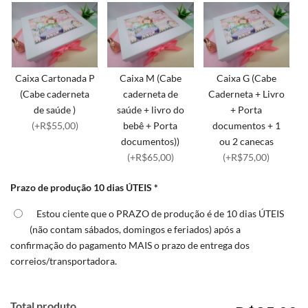
Caixa Cartonada P
Caixa M (Cabe
Caixa G (Cabe
(Cabe caderneta
caderneta de
Caderneta + Livro
de saúde )
saúde + livro do
+ Porta
(+R$55,00)
bebê + Porta
documentos + 1
documentos))
ou 2 canecas
(+R$65,00)
(+R$75,00)
Prazo de produção 10 dias ÚTEIS
*
Estou ciente que o PRAZO de produção é de 10 dias ÚTEIS
(não contam sábados, domingos e feriados) após a
confirmação do pagamento MAIS o prazo de entrega dos
correios/transportadora.
Total produto