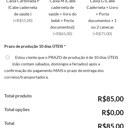
Caixa Cartonada P
Caixa M (Cabe
Caixa G (Cabe
(Cabe caderneta
caderneta de
Caderneta + Livro
de saúde )
saúde + livro do
+ Porta
(+R$55,00)
bebê + Porta
documentos + 1
documentos))
ou 2 canecas
(+R$65,00)
(+R$75,00)
Prazo de produção 10 dias ÚTEIS
*
Estou ciente que o PRAZO de produção é de 10 dias ÚTEIS
(não contam sábados, domingos e feriados) após a
confirmação do pagamento MAIS o prazo de entrega dos
correios/transportadora.
Total produto
R$85,00
Total opções
R$0,00
Total
R$85,00