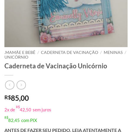
.MAMÃE E BEBÊ
/
CADERNETA DE VACINAÇÃO
/
MENINAS
/
UNICÓRNIO
Caderneta de Vacinação Unicórnio
85,00
R$
R$
2x de
42,50
sem juros
R$
82,45
com PIX
ANTES DE FAZER SEU PEDIDO, LEIA ATENTAMENTE A