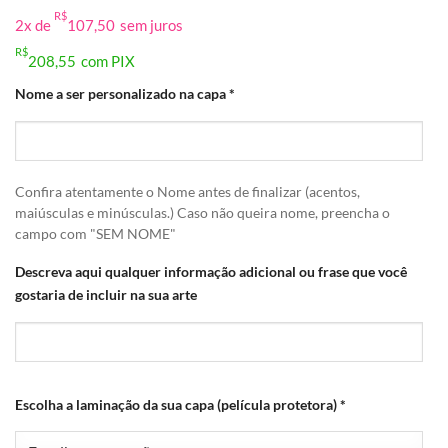
preço
preço
R$
2x de
107,50
sem juros
original
atual
era:
é:
R$
208,55
com PIX
R$230,00.
R$215,00.
Nome a ser personalizado na capa
*
Confira atentamente o Nome antes de finalizar (acentos,
maiúsculas e minúsculas.) Caso não queira nome, preencha o
campo com "SEM NOME"
Descreva aqui qualquer informação adicional ou frase que você
gostaria de incluir na sua arte
Escolha a laminação da sua capa (película protetora)
*