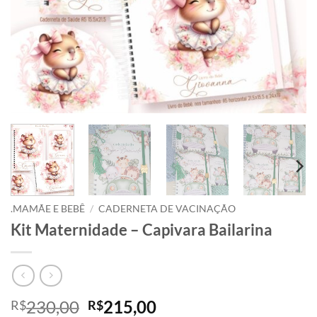
.MAMÃE E BEBÊ
/
CADERNETA DE VACINAÇÃO
Kit Maternidade – Capivara Bailarina
O
O
230,00
215,00
R$
R$