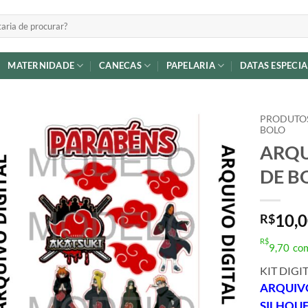
MATERNIDADE
CANECAS
PAPELARIA
DATAS ESPECIA
PRODUTOS
BOLO
ARQU
Adicionar
a lista de
DE B
desejos
10,
R$
R$
9,70
co
KIT DIGI
ARQUI
SILHOU