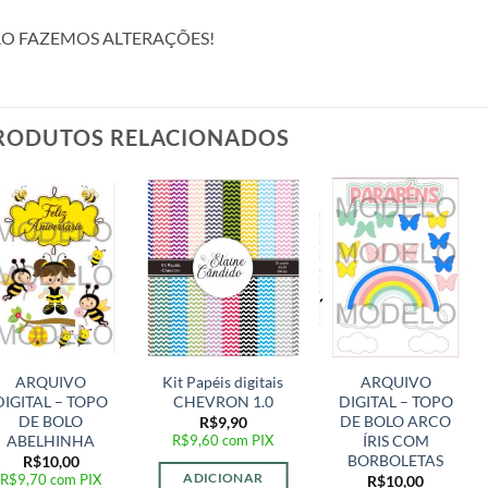
O FAZEMOS ALTERAÇÕES!
RODUTOS RELACIONADOS
Adicionar
Adicionar
Adicionar
a lista de
a lista de
a lista de
desejos
desejos
desejos
ARQUIVO
Kit Papéis digitais
ARQUIVO
DIGITAL – TOPO
CHEVRON 1.0
DIGITAL – TOPO
DE BOLO
DE BOLO ARCO
R$
9,90
R$
9,60
com PIX
ABELHINHA
ÍRIS COM
BORBOLETAS
R$
10,00
ADICIONAR
R$
9,70
com PIX
R$
10,00