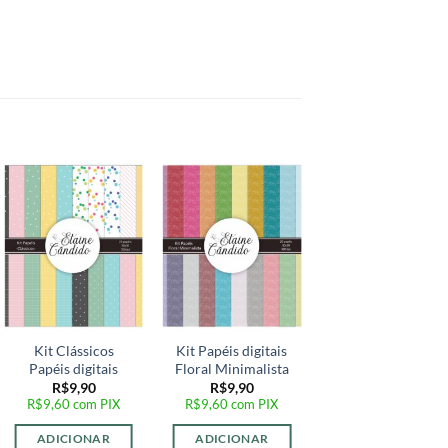
Oferta!
Adicionar
Adicionar
Adicionar
a lista de
a lista de
a lista de
desejos
desejos
desejos
Kit Clássicos
Kit Papéis digitais
KIT DIGITAL
Papéis digitais
Floral Minimalista
KARATÊ – CAIXA
ALÇA ALTA,
R$
9,90
R$
9,90
R$
9,60
com PIX
R$
9,60
com PIX
PASSA CANUDO,
PIRÂMIDE
ADICIONAR
ADICIONAR
O
R$
15,00
R$
10,90