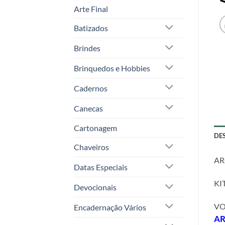
Arte Final
Batizados
Brindes
Brinquedos e Hobbies
Cadernos
Canecas
Cartonagem
DE
Chaveiros
AR
Datas Especiais
KI
Devocionais
VO
Encadernação Vários
A