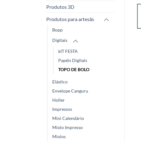
ADICIONAR
R$
10,00
Produtos 3D
R$
9,70
com PIX
AO
Produtos para artesãs
CARRINHO
ADICIONAR
AO
Bopp
CARRINHO
Digitais
kIT FESTA
Papéis Digitais
TOPO DE BOLO
Elástico
Envelope Canguru
Holler
Impressos
Mini Calendário
Miolo Impresso
Miolos