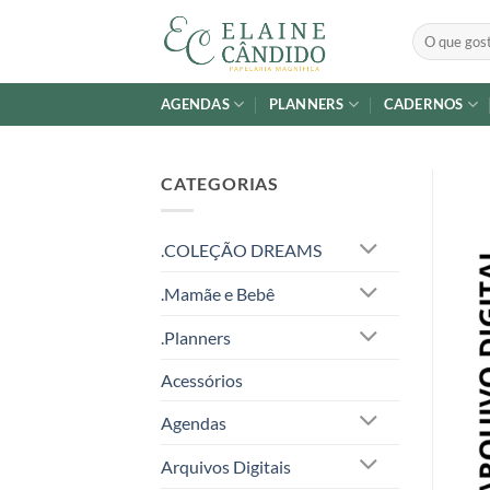
Skip
Pesquisar
to
por:
content
AGENDAS
PLANNERS
CADERNOS
CATEGORIAS
.COLEÇÃO DREAMS
.Mamãe e Bebê
.Planners
Acessórios
Agendas
Arquivos Digitais