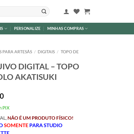
IS
PERSONALIZE
MINHAS COMPRAS
 PARA ARTESÃS
/
DIGITAIS
/
TOPO DE
IVO DIGITAL – TOPO
OLO AKATISUKI
00
m PIX
TAL,
NÃO É UM PRODUTO FÍSICO!
VO
SOMENTE
PARA STUDIO
ETTE