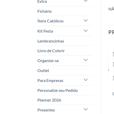
Extra
NÃ
Fichário
Ítens Católicos
Kit Festa
P
Lembrancinhas
Livro de Colorir
Adicionar
Adicionar
a lista de
a lista de
Organize-se
desejos
desejos
Outlet
Para Empresas
ARQUIVO
Kit Papéis digitais
Personalize seu Pedido
DIGITAL – TOPO
POÁ CANDY
DE BOLO SEREIA
COLOR 1.0
Planner 2026
– SOMENTE EM
R$
9,90
R$
9,60
com PIX
STUDIO
Presentes
SILHOUETTE