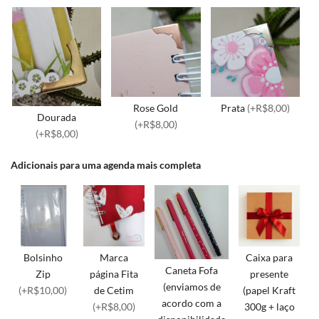
Rose Gold
Prata
(+R$8,00)
Dourada
(+R$8,00)
(+R$8,00)
Adicionais para uma agenda mais completa
Bolsinho
Marca
Caixa para
Caneta Fofa
Zip
página Fita
presente
(enviamos de
(+R$10,00)
de Cetim
(papel Kraft
acordo com a
(+R$8,00)
300g + laço