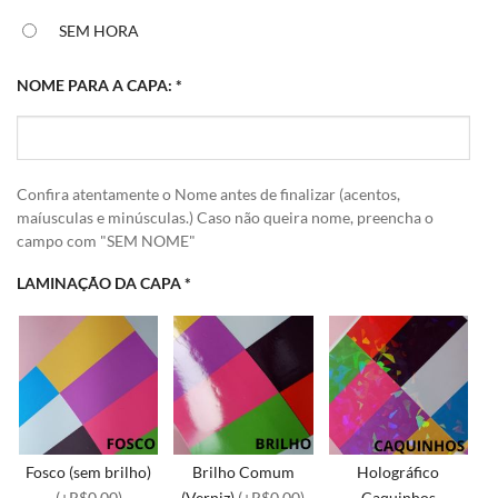
SEM HORA
NOME PARA A CAPA:
*
Confira atentamente o Nome antes de finalizar (acentos,
maíusculas e minúsculas.) Caso não queira nome, preencha o
campo com "SEM NOME"
LAMINAÇÃO DA CAPA
*
Fosco (sem brilho)
Brilho Comum
Holográfico
(+R$0,00)
(Verniz)
(+R$0,00)
Caquinhos