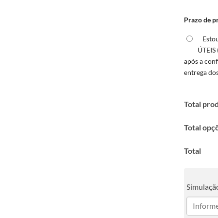
Prazo de p
Esto
ÚTEIS 
após a con
entrega do
Total pro
Total opç
Total
Simulação