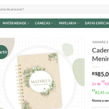
MATERNIDADE
CANECAS
PAPELARIA
DATAS ESPECIA
.MAMÃE E
Cader
artir
Adicionar
Meni
a lista de
desejos
85,
R$
R$
2x de
42
R$
82,45
c
Nome a ser