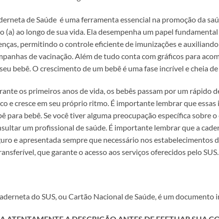
erneta de Saúde é uma ferramenta essencial na promoção da saúde
ho (a) ao longo de sua vida. Ela desempenha um papel fundament
nças, permitindo o controle eficiente de imunizações e auxiliand
panhas de vacinação. Além de tudo conta com gráficos para aco
seu bebê. O crescimento de um bebê é uma fase incrível e cheia d
ante os primeiros anos de vida, os bebês passam por um rápido d
co e cresce em seu próprio ritmo. É importante lembrar que essas
ê para bebê. Se você tiver alguma preocupação específica sobre o
sultar um profissional de saúde. É importante lembrar que a cade
uro e apresentada sempre que necessário nos estabelecimentos d
ransferível, que garante o acesso aos serviços oferecidos pelo SUS.
aderneta do SUS, ou Cartão Nacional de Saúde, é um documento i
IA ATENTAMENTE A DESCRIÇÃO ANTES DE EFETUAR SUA C