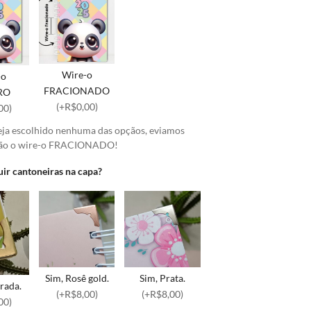
Wire-o
-o
FRACIONADO
RO
(+R$0,00)
00)
eja escolhido nenhuma das opçãos, eviamos
ão o wire-o FRACIONADO!
uir cantoneiras na capa?
Sim, Rosê gold.
Sim, Prata.
rada.
(+R$8,00)
(+R$8,00)
00)