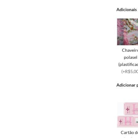
Adicionais
Chaveir
polasel
(plastifica
(+R$5,00
Adicionar 
Cartão d