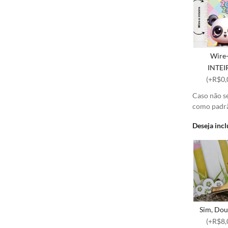
Wire
INTEI
(+R$0,
Caso não s
como padr
Deseja incl
Sim, Dou
(+R$8,