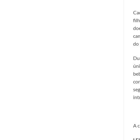
Cad
fil
doe
cam
do 
Dur
úni
beb
con
seg
int
A c
LE