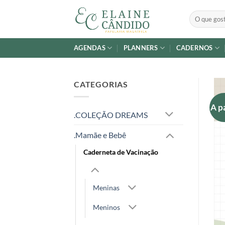
Skip
Pesquisar
to
por:
content
AGENDAS
PLANNERS
CADERNOS
CATEGORIAS
A p
.COLEÇÃO DREAMS
.Mamãe e Bebê
Caderneta de Vacinação
Meninas
Meninos