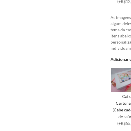
(+R$12
As imagens 
algum dele
tema da cad
itens abaix
personaliz
individual
Adicionar 
Caix
Cartona
(Cabe cad
de saúd
(+R$55