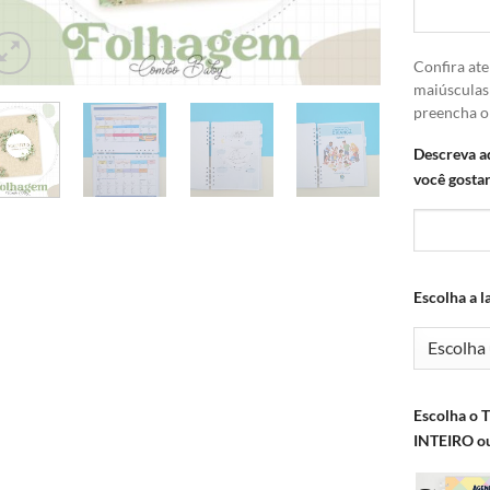
Confira ate
maiúsculas
preencha 
Descreva a
você gostar
Escolha a l
Escolha o 
INTEIRO 