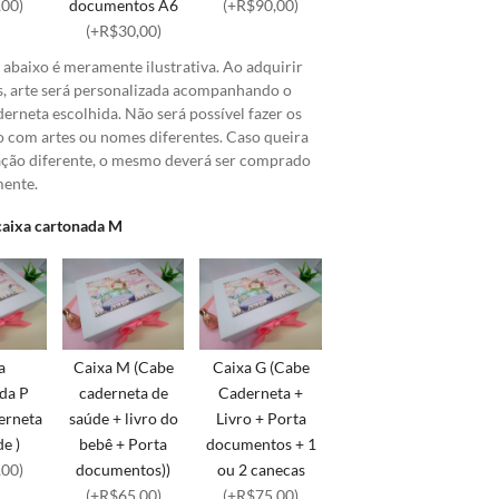
,00)
documentos A6
(+R$90,00)
(+R$30,00)
abaixo é meramente ilustrativa. Ao adquirir
s, arte será personalizada acompanhando o
erneta escolhida. Não será possível fazer os
o com artes ou nomes diferentes. Caso queira
ação diferente, o mesmo deverá ser comprado
mente.
caixa cartonada M
a
Caixa M (Cabe
Caixa G (Cabe
da P
caderneta de
Caderneta +
erneta
saúde + livro do
Livro + Porta
e )
bebê + Porta
documentos + 1
,00)
documentos))
ou 2 canecas
(+R$65,00)
(+R$75,00)