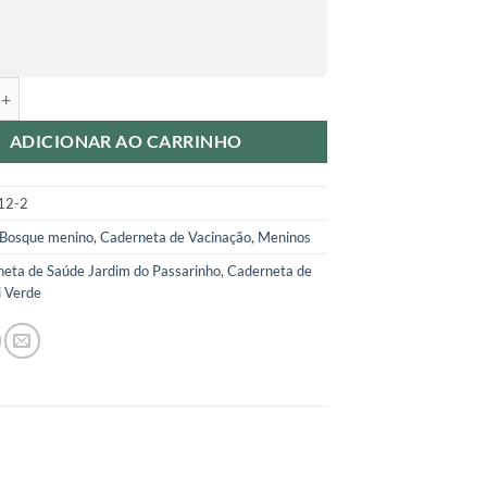
de Saúde Folhagem Menino quantidade
ADICIONAR AO CARRINHO
12-2
Bosque menino
,
Caderneta de Vacinação
,
Meninos
eta de Saúde Jardim do Passarinho
,
Caderneta de
i Verde