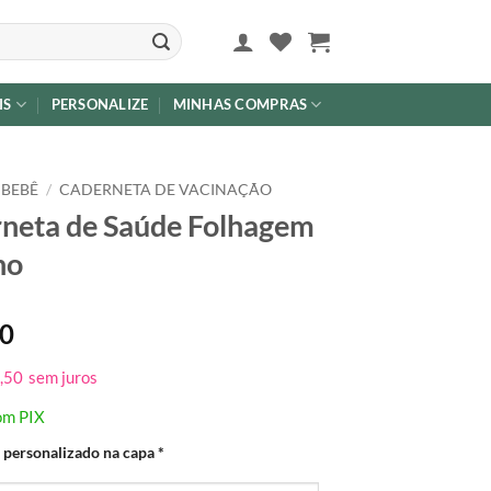
IS
PERSONALIZE
MINHAS COMPRAS
 BEBÊ
/
CADERNETA DE VACINAÇÃO
neta de Saúde Folhagem
no
00
,50
sem juros
om PIX
 personalizado na capa
*