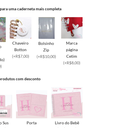
 para uma caderneta mais completa
Chaveiro
Marca
Bolsinho
o
Botton
página
Zip
(+R$7,00)
Cetim
(+R$10,00)
do)
(+R$8,00)
)
produtos com desconto
o Sus
Porta
Livro do Bebê