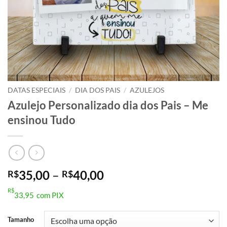
DATAS ESPECIAIS
/
DIA DOS PAIS
/
AZULEJOS
Azulejo Personalizado dia dos Pais – Me
ensinou Tudo
Faixa
35,00
–
40,00
R$
R$
de
R$
33,95
com PIX
preço:
R$35,00
Tamanho
através