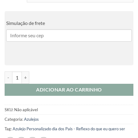
R$40,00
Simulação de frete
Azulejo Personalizado dia dos Pais - Me ensinou Tudo quantidade
ADICIONAR AO CARRINHO
SKU:
Não aplicável
Categoria:
Azulejos
Tag:
Azulejo Personalizado dia dos Pais - Reflexo do que eu quero ser