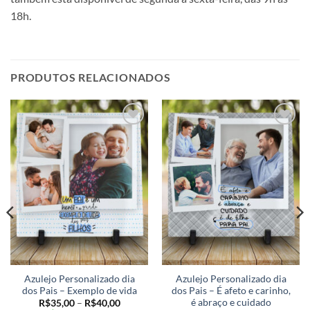
18h.
PRODUTOS RELACIONADOS
Adicionar
Adicionar
a lista de
a lista de
desejos
desejos
Azulejo Personalizado dia
Azulejo Personalizado dia
dos Pais – Exemplo de vida
dos Pais – É afeto e carinho,
é abraço e cuidado
Faixa
R$
35,00
–
R$
40,00