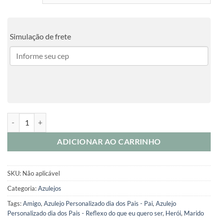
R$40,00
Simulação de frete
Azulejo Personalizado dia dos Pais - Pai, Marido, Amigo, Herói quant
ADICIONAR AO CARRINHO
SKU:
Não aplicável
Categoria:
Azulejos
Tags:
Amigo
,
Azulejo Personalizado dia dos Pais - Pai
,
Azulejo
Personalizado dia dos Pais - Reflexo do que eu quero ser
,
Herói
,
Marido