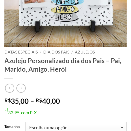
DATAS ESPECIAIS
/
DIA DOS PAIS
/
AZULEJOS
Azulejo Personalizado dia dos Pais – Pai,
Marido, Amigo, Herói
Faixa
35,00
–
40,00
R$
R$
de
R$
33,95
com PIX
preço:
R$35,00
Tamanho
através