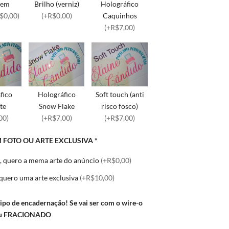
sem
Brilho (verniz)
Holográfico
$0,00)
(+R$0,00)
Caquinhos
(+R$7,00)
fico
Holográfico
Soft touch (anti
te
Snow Flake
risco fosco)
00)
(+R$7,00)
(+R$7,00)
 FOTO OU ARTE EXCLUSIVA
*
 quero a mema arte do anúncio
(+R$0,00)
 quero uma arte exclusiva
(+R$10,00)
Tipo de encadernação! Se vai ser com o wire-o
ou FRACIONADO