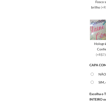
Fosco 
brilho
(+R
Holográ
Confe
(+R$7,
CAPA COM
NÃO,
SIM,
Escolha o 
INTEIRO 