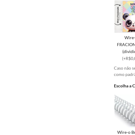
Wire
FRACIO
(dividi
(+R$0,
Caso não s
como padr
Escolha a 
Wire-o B