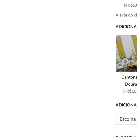
(+R$5,
A arte do 
ADICIONA
Cantone
Doura
(+R$10
ADICIONA