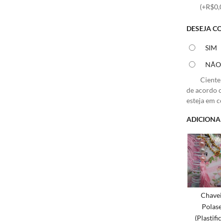
(+R$0,
DESEJA C
SIM
NÃ
Ciente
de acordo 
esteja em 
ADICIONA
Chave
Polas
(Plastifi