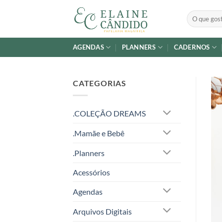
Skip
Pesquisar
to
por:
content
AGENDAS
PLANNERS
CADERNOS
CATEGORIAS
.COLEÇÃO DREAMS
.Mamãe e Bebê
.Planners
Acessórios
Agendas
Arquivos Digitais