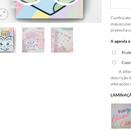
Confira ate
maíusculas
preencha 
A agenda é
Prof
Coor
A difer
descrição 
alterações
LAMINAÇÃ