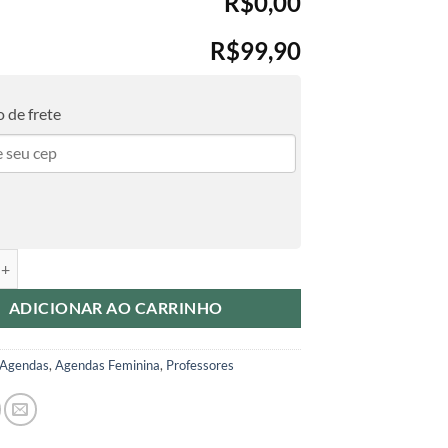
R$0,00
R$99,90
 de frete
fessores - Coleção Ensinar - Eu amo ensinar quantidade
ADICIONAR AO CARRINHO
Agendas
,
Agendas Feminina
,
Professores