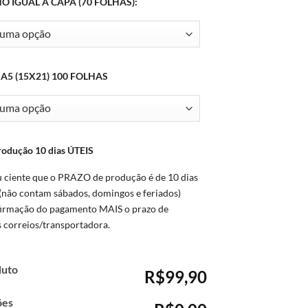
 IGUAL A CAPA (70 FOLHAS):
A5 (15X21) 100 FOLHAS
rodução 10 dias ÚTEIS
u ciente que o PRAZO de produção é de 10 dias
(não contam sábados, domingos e feriados)
firmação do pagamento MAIS o prazo de
s correios/transportadora.
duto
R$99,90
ões