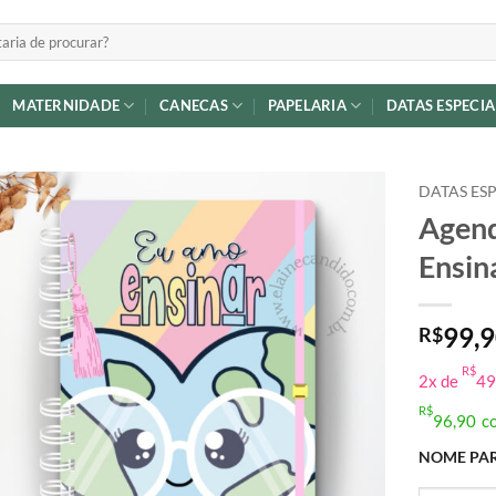
MATERNIDADE
CANECAS
PAPELARIA
DATAS ESPECIA
DATAS ESP
Agend
Adicionar
Ensin
a lista de
desejos
99,
R$
R$
2x de
49
R$
96,90
c
NOME PAR