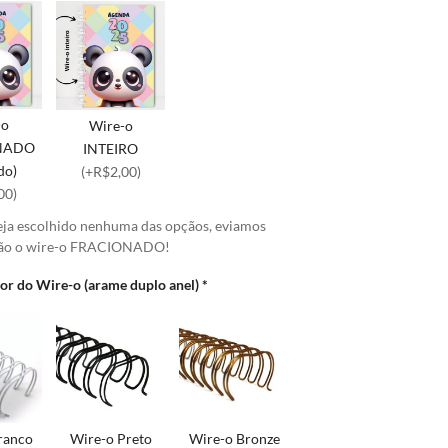
-o
Wire-o
NADO
INTEIRO
do)
(+R$2,00)
00)
eja escolhido nenhuma das opçãos, eviamos
ão o wire-o FRACIONADO!
Cor do Wire-o (arame duplo anel)
*
ranco
Wire-o Preto
Wire-o Bronze