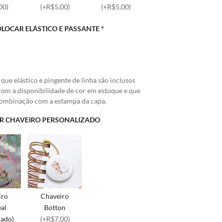
00)
(+R$5,00)
(+R$5,00)
OLOCAR ELÁSTICO E PASSANTE
*
O
 que elástico e pingente de linha são inclusos
com a disponibilidade de cor em estoque e que
combinação com a estampa da capa.
R CHAVEIRO PERSONALIZADO
iro
Chaveiro
eal
Botton
cado)
(+R$7,00)