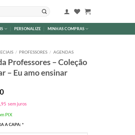
IS
PERSONALIZE
MINHAS COMPRAS
ECIAIS
/
PROFESSORES
/
AGENDAS
a Professores – Coleção
ar – Eu amo ensinar
90
,95
sem juros
om PIX
A A CAPA:
*