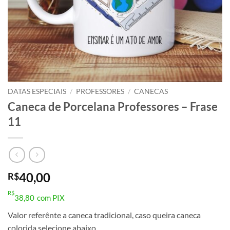
DATAS ESPECIAIS
/
PROFESSORES
/
CANECAS
Caneca de Porcelana Professores – Frase
11
40,00
R$
R$
38,80
com PIX
Valor referênte a caneca tradicional, caso queira caneca
colorida selecione abaixo