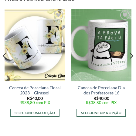
Adicionar
Adicionar
a lista de
a lista de
desejos
desejos
Caneca de Porcelana Floral
Caneca de Porcelana Dia
2023 – Girassol
dos Professores 16
R$
40,00
R$
40,00
R$
38,80
com PIX
R$
38,80
com PIX
SELECIONE UMA OPÇÃO
SELECIONE UMA OPÇÃO