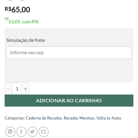
65,00
R$
R$
63,05
com PIX
Simulação de frete
Volta às Aulas - Caderno de Recados - Doces quantidade
ADICIONAR AO CARRINHO
Categorias:
Caderno de Recados
,
Recados Meninas
,
Volta às Aulas