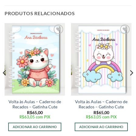
PRODUTOS RELACIONADOS
Adicionar
Adicionar
a lista de
a lista de
desejos
desejos
Volta às Aulas – Caderno de
Volta às Aulas – Caderno de
Recados – Gatinha Cute
Recados – Gatinho Cute
R$
65,00
R$
65,00
R$
63,05
com PIX
R$
63,05
com PIX
0
ADICIONAR AO CARRINHO
ADICIONAR AO CARRINHO
0