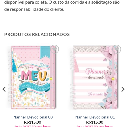
disponível para coleta. O custo da corrida e a solicitação são
de responsabilidade do cliente.
PRODUTOS RELACIONADOS
Adicionar
Adicionar
a lista de
a lista de
desejos
desejos
Planner Devocional 03
Planner Devocional 01
R$
115,00
R$
115,00
2x de
R$
57,50
sem juros
2x de
R$
57,50
sem juros