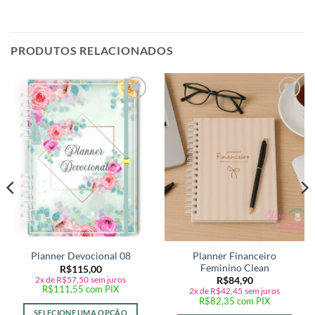
PRODUTOS RELACIONADOS
Adicionar
Adicionar
a lista de
a lista de
desejos
desejos
Planner Financeiro
Planner Devocional 08
Feminino Clean
R$
115,00
2x de
R$
57,50
sem juros
R$
84,90
R$
111,55
com PIX
2x de
R$
42,45
sem juros
R$
82,35
com PIX
SELECIONE UMA OPÇÃO