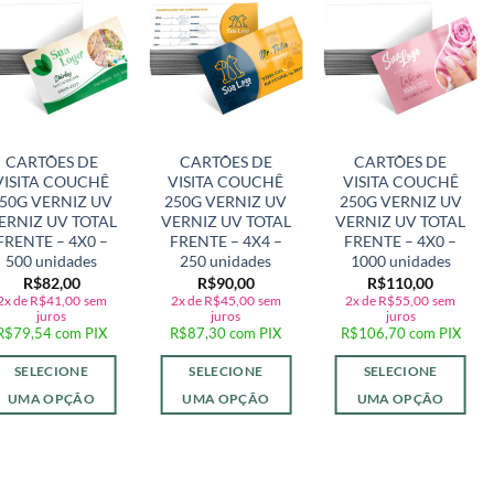
Adicionar
Adicionar
Adicionar
a lista de
a lista de
a lista de
desejos
desejos
desejos
CARTÕES DE
CARTÕES DE
CARTÕES DE
VISITA COUCHÊ
VISITA COUCHÊ
VISITA COUCHÊ
50G VERNIZ UV
250G VERNIZ UV
250G VERNIZ UV
ERNIZ UV TOTAL
VERNIZ UV TOTAL
VERNIZ UV TOTAL
FRENTE – 4X0 –
FRENTE – 4X4 –
FRENTE – 4X0 –
500 unidades
250 unidades
1000 unidades
R$
82,00
R$
90,00
R$
110,00
2x de
R$
41,00
sem
2x de
R$
45,00
sem
2x de
R$
55,00
sem
juros
juros
juros
R$
79,54
com PIX
R$
87,30
com PIX
R$
106,70
com PIX
SELECIONE
SELECIONE
SELECIONE
UMA OPÇÃO
UMA OPÇÃO
UMA OPÇÃO