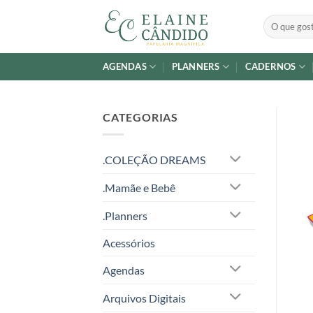
Skip
Pesquisar
to
por:
content
AGENDAS
PLANNERS
CADERNOS
CATEGORIAS
.COLEÇÃO DREAMS
.Mamãe e Bebê
.Planners
Acessórios
Agendas
Arquivos Digitais