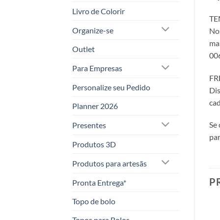
Livro de Colorir
TE
Organize-se
Nos
mai
Outlet
00
Para Empresas
FR
Personalize seu Pedido
Dis
cad
Planner 2026
Se 
Presentes
par
Produtos 3D
Produtos para artesãs
P
Pronta Entrega*
Topo de bolo
Topos para Bolos