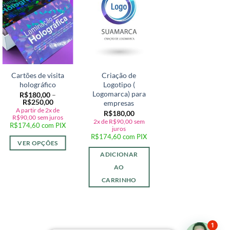
Adicionar
Adicionar
Adicionar
a lista de
a lista de
a lista de
desejos
desejos
desejos
Cartões de visita
Criação de
TAG
holográfico
Logotipo (
PERSONALIZAD
Logomarca) para
COM FURO
R$
180,00
–
Faixa
R$
250,00
empresas
R$
60,00
de
A partir de 2x de
R$
58,20
com PIX
R$
180,00
preço:
R$
90,00
sem juros
2x de
R$
90,00
sem
R$180,00
R$
174,60
com PIX
juros
através
SELECIONE
R$
174,60
com PIX
R$250,00
UMA OPÇÃO
VER OPÇÕES
ADICIONAR
Este
Este
produto
produto
AO
tem
tem
CARRINHO
várias
várias
variantes
variantes.
As
As
1
opções
opções