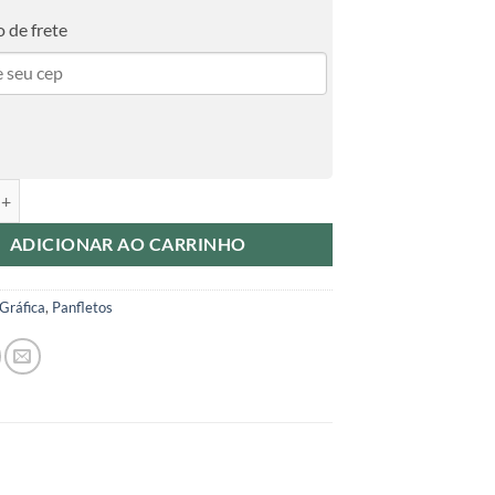
 de frete
Couchê 90g 10x14cm Sem Verniz 4x4 500 unidades quantidade
ADICIONAR AO CARRINHO
Gráfica
,
Panfletos