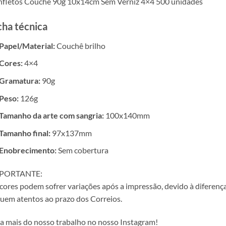
nfletos Couchê 90g 10x14cm Sem Verniz 4×4 500 unidades
cha técnica
Papel/Material:
Couchê brilho
Cores:
4×4
Gramatura:
90g
Peso:
126g
Tamanho da arte com sangria:
100x140mm
Tamanho final:
97x137mm
Enobrecimento:
Sem cobertura
PORTANTE:
cores podem sofrer variações após a impressão, devido à diferença
uem atentos ao prazo dos Correios.
a mais do nosso trabalho no nosso Instagram!