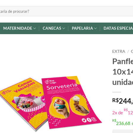
MATERNIDADE
CANECAS
PAPELARIA
DATAS ESPECIA
EXTRA
/
Panfl
Adicionar
10x14
a lista de
desejos
unida
244
R$
R$
2x de
12
R$
236,68