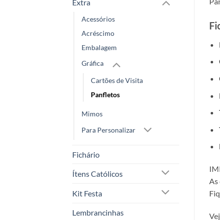
Pa
Extra
Acessórios
Fi
Acréscimo
Embalagem
Gráfica
Cartões de Visita
Panfletos
Mimos
Para Personalizar
Fichário
IM
Ítens Católicos
As 
Kit Festa
Fiq
Lembrancinhas
Vej