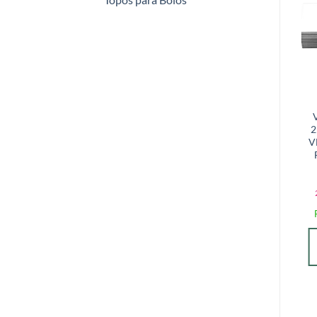
Adicionar
Adicionar
a lista de
a lista de
desejos
desejos
CARTÕES DE
CARTÕES DE
VISITA COUCHÊ
VISITA COUCHÊ
250G VERNIZ UV
300G VERNIZ UV
2
TOTAL FRENTE –
VERNIZ UV TOTAL
V
4X4 -1000
FRENTE E VERSO
unidades
– 4X4 -1000
unidades
R$
124,00
2x de
R$
62,00
sem
R$
155,00
juros
2x de
R$
77,50
sem
R$
120,28
com PIX
juros
R$
150,35
com PIX
SELECIONE
SELECIONE
UMA OPÇÃO
UMA OPÇÃO