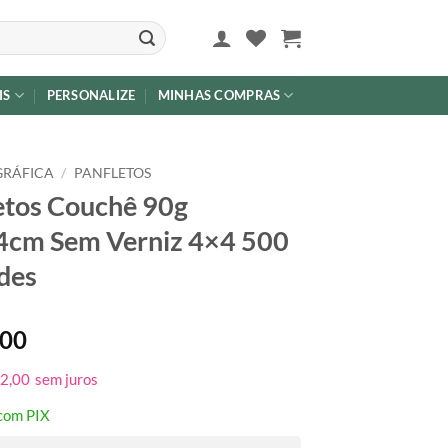
IS
PERSONALIZE
MINHAS COMPRAS
GRÁFICA
/
PANFLETOS
etos Couchê 90g
cm Sem Verniz 4×4 500
des
,00
2,00
sem juros
com PIX