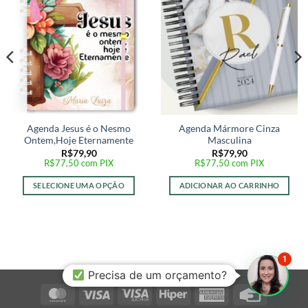
desejos
desejos
Agenda Jesus é o Nesmo
Agenda Mármore Cinza
Ontem,Hoje Eternamente
Masculina
R$
79,90
R$
79,90
R$
77,50
com PIX
R$
77,50
com PIX
SELECIONE UMA OPÇÃO
ADICIONAR AO CARRINHO
1
Precisa de um orçamento?
MasterCard
Visa
Visa
Hiper
American
Credit