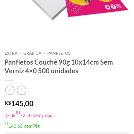
EXTRA
/
GRÁFICA
/
PANFLETOS
Panfletos Couchê 90g 10x14cm Sem
Verniz 4×0 500 unidades
145,00
R$
R$
2x de
72,50
sem juros
R$
140,65
com PIX