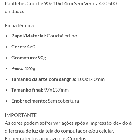
Panfletos Couchê 90g 10x14cm Sem Verniz 4×0 500
unidades
Ficha técnica
Papel/Material:
Couchê brilho
Cores:
4×0
Gramatura:
90g
Peso:
126g
Tamanho da arte com sangria:
100x140mm
Tamanho final:
97x137mm
Enobrecimento:
Sem cobertura
IMPORTANTE:
As cores podem sofrer variações após a impressão, devido à
diferença de luz da tela do computador e/ou celular.
Fiquem atentos ao prazo dos Correios.