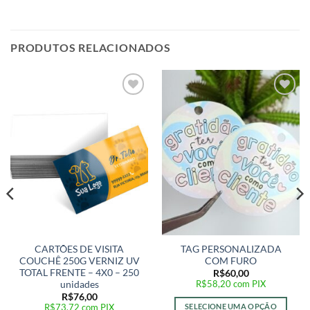
PRODUTOS RELACIONADOS
Adicionar
Adicionar
a lista de
a lista de
desejos
desejos
CARTÕES DE VISITA
TAG PERSONALIZADA
COUCHÊ 250G VERNIZ UV
COM FURO
TOTAL FRENTE – 4X0 – 250
R$
60,00
R$
58,20
com PIX
unidades
R$
76,00
R$
73,72
com PIX
SELECIONE UMA OPÇÃO