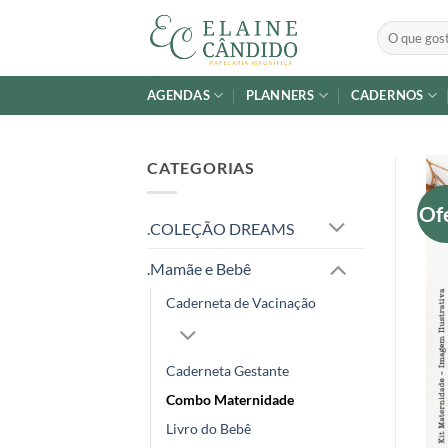
Skip
Pesquisar
to
por:
content
AGENDAS
PLANNERS
CADERNOS
CATEGORIAS
Of
.COLEÇÃO DREAMS
.Mamãe e Bebê
Caderneta de Vacinação
Caderneta Gestante
Combo Maternidade
Livro do Bebê