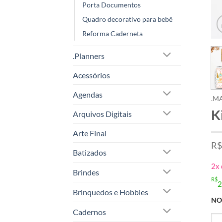
Porta Documentos
Quadro decorativo para bebê
Reforma Caderneta
.Planners
Acessórios
Agendas
.M
K
Arquivos Digitais
Arte Final
R$
Batizados
2x
Brindes
R$
2
Brinquedos e Hobbies
NO
Cadernos