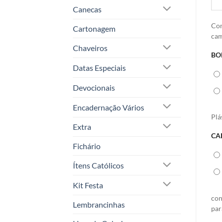
Canecas
Con
Cartonagem
ca
Chaveiros
BO
Datas Especiais
Devocionais
Encadernação Vários
Plá
Extra
CA
Fichário
Ítens Católicos
Kit Festa
con
Lembrancinhas
par