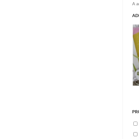
A a
AD
PR