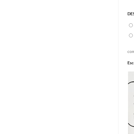
DE
com
Esc