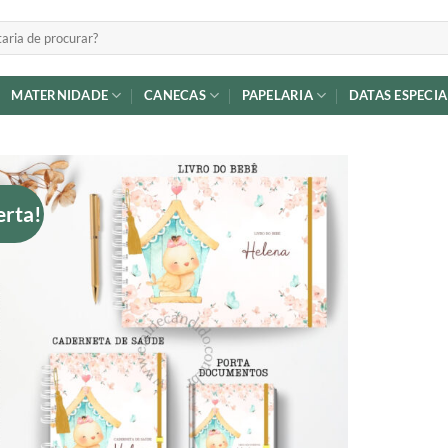
MATERNIDADE
CANECAS
PAPELARIA
DATAS ESPECIA
erta!
Adicionar
a lista de
desejos