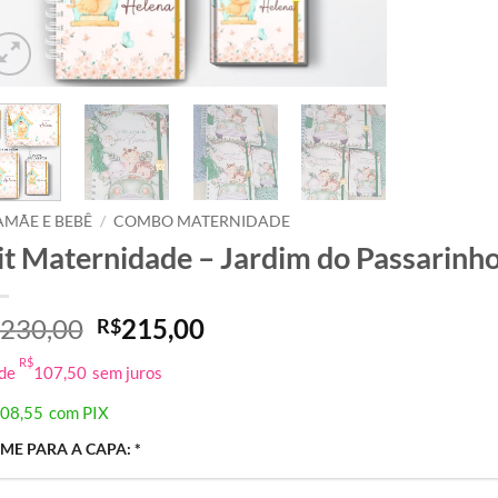
AMÃE E BEBÊ
/
COMBO MATERNIDADE
it Maternidade – Jardim do Passarinh
O
O
230,00
215,00
R$
preço
preço
R$
 de
107,50
sem juros
original
atual
era:
é:
08,55
com PIX
R$230,00.
R$215,00.
ME PARA A CAPA:
*