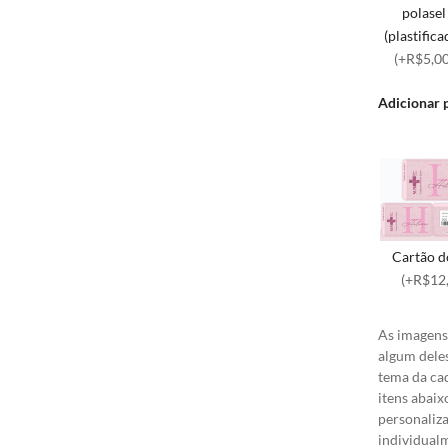
polasel
(plastifica
(+R$5,00
Adicionar 
Cartão d
(+R$12
As imagens 
algum dele
tema da cad
itens abaix
personaliz
individual