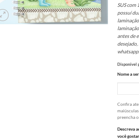
SUS com 1
possuí dua
laminação 
laminação
antes de 
desejado,
whatsapp
Disponível
Nome a ser
Confira ate
maiúsculas
preencha 
Descreva a
você gostar