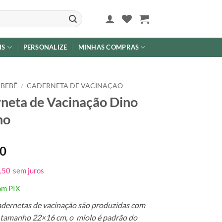
IS
PERSONALIZE
MINHAS COMPRAS
 BEBÊ
/
CADERNETA DE VACINAÇÃO
neta de Vacinação Dino
no
00
,50
sem juros
om PIX
dernetas de vacinação são produzidas com
 tamanho 22×16 cm, o miolo é padrão do