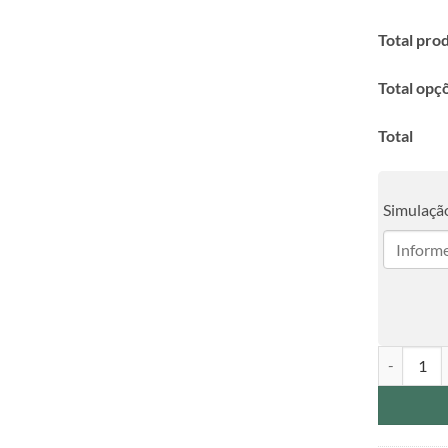
Total pro
Total opç
Total
Simulação
Caderneta 