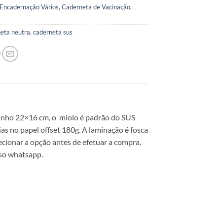
Encadernação Vários
,
Caderneta de Vacinação
,
eta neutra
,
caderneta sus
anho 22×16 cm, o miolo é padrão do SUS
s no papel offset 180g. A laminação é fosca
ecionar a opção antes de efetuar a compra.
so whatsapp.