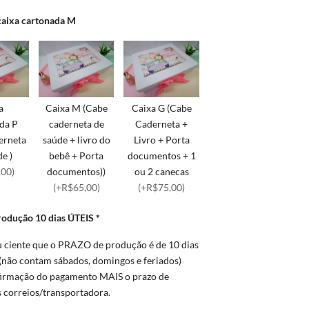
caixa cartonada M
a
Caixa M (Cabe
Caixa G (Cabe
da P
caderneta de
Caderneta +
erneta
saúde + livro do
Livro + Porta
e )
bebê + Porta
documentos + 1
,00)
documentos))
ou 2 canecas
(+R$65,00)
(+R$75,00)
rodução 10 dias ÚTEIS
*
u ciente que o PRAZO de produção é de 10 dias
(não contam sábados, domingos e feriados)
firmação do pagamento MAIS o prazo de
s correios/transportadora.