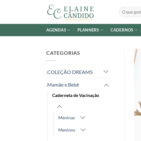
Skip
Pesquisar
to
por:
content
AGENDAS
PLANNERS
CADERNOS
CATEGORIAS
.COLEÇÃO DREAMS
.Mamãe e Bebê
Caderneta de Vacinação
Meninas
Meninos