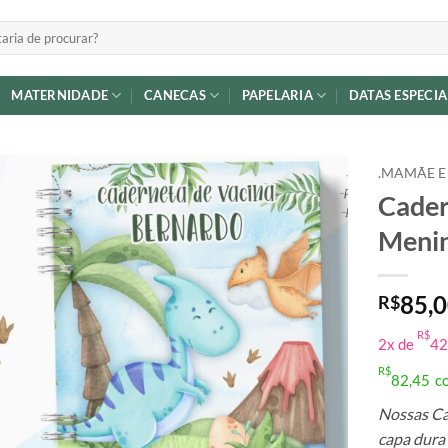
MATERNIDADE
CANECAS
PAPELARIA
DATAS ESPECIA
.MAMÃE E
Cader
Adicionar
Meni
a lista de
desejos
85,
R$
R$
2x de
42
R$
82,45
c
Nossas Ca
capa dura