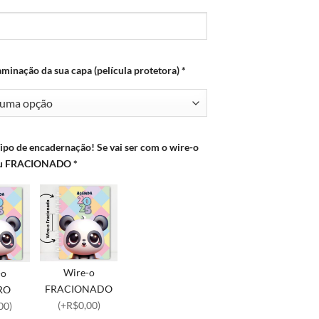
aminação da sua capa (película protetora)
*
Tipo de encadernação! Se vai ser com o wire-o
ou FRACIONADO
*
Wire-o
-o
FRACIONADO
RO
(+R$0,00)
00)