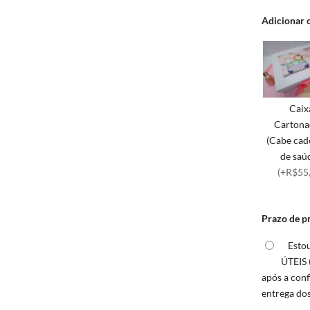
Adicionar 
Caix
Cartona
(Cabe cad
de saúd
(+R$55
Prazo de p
Esto
ÚTEIS 
após a con
entrega do