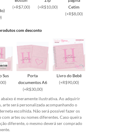
Botton
página
Zip
(+R$7,00)
Cetim
(+R$10,00)
do)
(+R$8,00)
)
produtos com desconto
o Sus
Porta
Livro do Bebê
,00)
documentos A6
(+R$90,00)
(+R$30,00)
abaixo é meramente ilustrativa. Ao adquirir
s, arte será personalizada acompanhando o
erneta escolhida. Não será possível fazer os
o com artes ou nomes diferentes. Caso queira
ação diferente, o mesmo deverá ser comprado
mente.