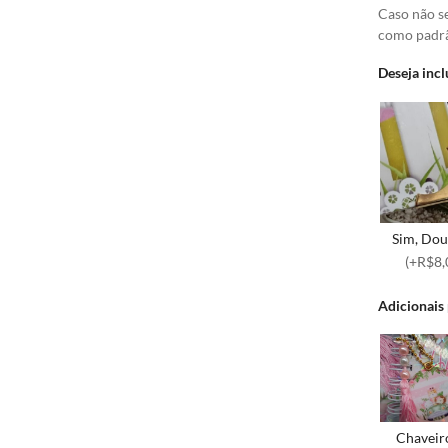
Caso não s
como padr
Deseja incl
Sim, Dou
(+R$8,
Adicionais
Chaveir