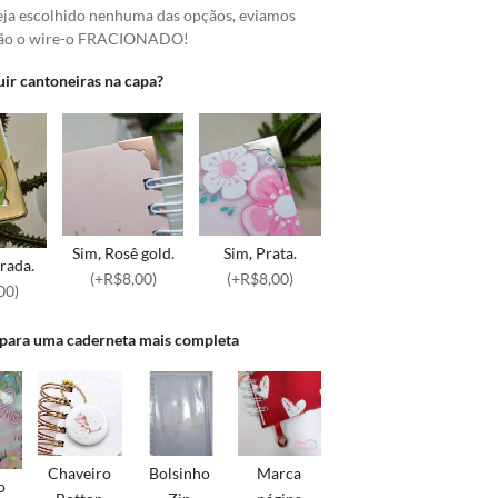
eja escolhido nenhuma das opçãos, eviamos
ão o wire-o FRACIONADO!
uir cantoneiras na capa?
Sim, Rosê gold.
Sim, Prata.
rada.
(+R$8,00)
(+R$8,00)
00)
 para uma caderneta mais completa
Chaveiro
Marca
Bolsinho
o