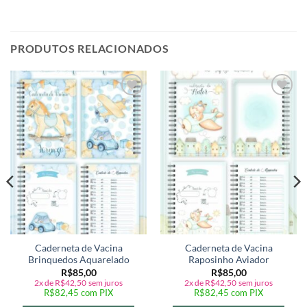
PRODUTOS RELACIONADOS
Adicionar
Adicionar
a lista de
a lista de
desejos
desejos
Caderneta de Vacina
Caderneta de Vacina
Brinquedos Aquarelado
Raposinho Aviador
R$
85,00
R$
85,00
2x de
R$
42,50
sem juros
2x de
R$
42,50
sem juros
R$
82,45
com PIX
R$
82,45
com PIX