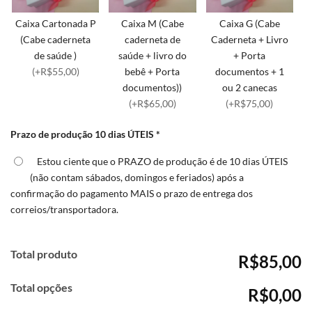
Caixa Cartonada P
Caixa M (Cabe
Caixa G (Cabe
(Cabe caderneta
caderneta de
Caderneta + Livro
de saúde )
saúde + livro do
+ Porta
(+R$55,00)
bebê + Porta
documentos + 1
documentos))
ou 2 canecas
(+R$65,00)
(+R$75,00)
Prazo de produção 10 dias ÚTEIS
*
Estou ciente que o PRAZO de produção é de 10 dias ÚTEIS
(não contam sábados, domingos e feriados) após a
confirmação do pagamento MAIS o prazo de entrega dos
correios/transportadora.
Total produto
R$85,00
Total opções
R$0,00