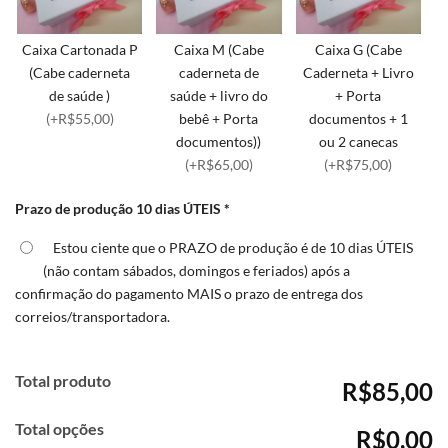
Caixa Cartonada P
Caixa M (Cabe
Caixa G (Cabe
(Cabe caderneta
caderneta de
Caderneta + Livro
de saúde )
saúde + livro do
+ Porta
(+R$55,00)
bebê + Porta
documentos + 1
documentos))
ou 2 canecas
(+R$65,00)
(+R$75,00)
Prazo de produção 10 dias ÚTEIS
*
Estou ciente que o PRAZO de produção é de 10 dias ÚTEIS
(não contam sábados, domingos e feriados) após a
confirmação do pagamento MAIS o prazo de entrega dos
correios/transportadora.
Total produto
R$85,00
Total opções
R$0,00