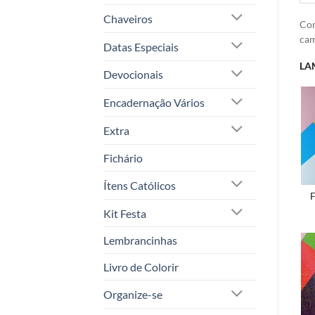
Chaveiros
Con
ca
Datas Especiais
LA
Devocionais
Encadernação Vários
Extra
Fichário
Ítens Católicos
F
Kit Festa
Lembrancinhas
Livro de Colorir
Organize-se