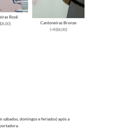
iras Rosê
Cantoneiras Bronze
$8,00)
(+R$8,00)
 sábados, domingos e feriados) após a
portadora.