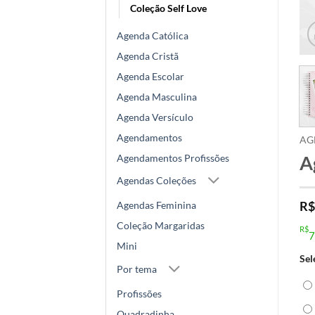
Coleção Self Love
Agenda Católica
Agenda Cristã
Agenda Escolar
Agenda Masculina
Agenda Versículo
Agendamentos
AG
A
Agendamentos Profissões
Agendas Coleções
R$
Agendas Feminina
Coleção Margaridas
R$
7
Mini
Sel
Por tema
Profissões
Quadradinha