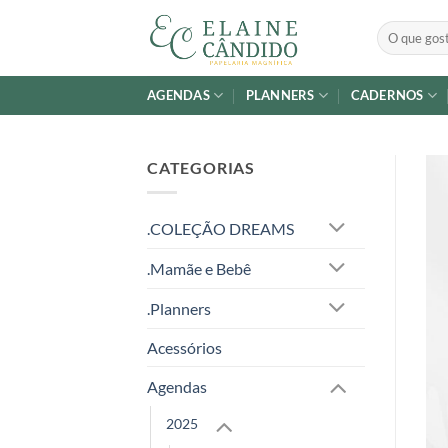
Skip
Pesquisar
to
por:
content
AGENDAS
PLANNERS
CADERNOS
CATEGORIAS
.COLEÇÃO DREAMS
.Mamãe e Bebê
.Planners
Acessórios
Agendas
2025