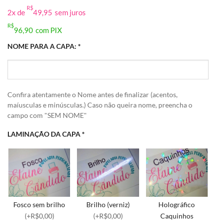
R$
2x de
49,95
sem juros
R$
96,90
com PIX
NOME PARA A CAPA:
*
Confira atentamente o Nome antes de finalizar (acentos,
maíusculas e minúsculas.) Caso não queira nome, preencha o
campo com "SEM NOME"
LAMINAÇÃO DA CAPA
*
Fosco sem brilho
Brilho (verniz)
Holográfico
(+R$0,00)
(+R$0,00)
Caquinhos