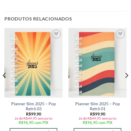
PRODUTOS RELACIONADOS
Adicionar
Adicionar
a lista de
a lista de
desejos
desejos
Planner Slim 2025 – Pop
Planner Slim 2025 – Pop
Retrô 03
Retrô 01
R$
99,90
R$
99,90
2x de
R$
49,95
sem juros
2x de
R$
49,95
sem juros
R$
96,90
com PIX
R$
96,90
com PIX