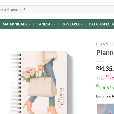
MATERNIDADE
CANECAS
PAPELARIA
DATAS ESPECIA
PLANNER 
Plann
Adicionar
a lista de
desejos
135
R$
R$
2x de
67
R$
130,95
Escolha o 