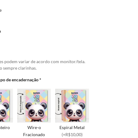
e
a
es podem variar de acordo com monitor/tela.
o sempre clarinhas.
tipo de encadernação
*
teiro
Wire-o
Espiral Metal
Fracionado
(+R$10,00)