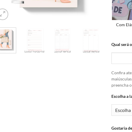
Com Elá
Qual será 
Confira ate
maiúsculas
preencha 
Escolha a l
Gostaria de