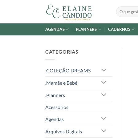
Skip
Pesquisar
to
por:
content
AGENDAS
PLANNERS
CADERNOS
CATEGORIAS
.COLEÇÃO DREAMS
.Mamãe e Bebê
.Planners
Acessórios
Agendas
Arquivos Digitais