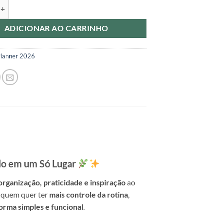
egance 2026 quantidade
ADICIONAR AO CARRINHO
lanner 2026
lo em um Só Lugar
organização, praticidade e inspiração
ao
a quem quer ter
mais controle da rotina
,
orma simples e funcional
.