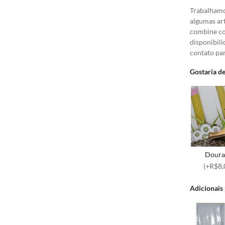
Trabalhamo
algumas ar
combine com
disponibil
contato par
Gostaria de
Doura
(+R$8,
Adicionais