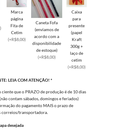
Marca
Caixa
página
para
Caneta Fofa
Fita de
presente
)
(enviamos de
Cetim
(papel
acordo com a
(+R$8,00)
Kraft
disponibilidade
300g +
de estoque)
laço de
(+R$8,00)
cetim
(+R$8,00)
TE: LEIA COM ATENÇÃO!
*
u ciente que o PRAZO de produção é de 10 dias
(não contam sábados, domingos e feriados)
firmação do pagamento MAIS o prazo de
s correios/transportadora.
Capa desejada