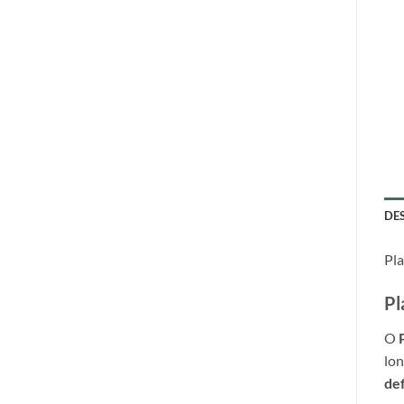
DE
Pla
Pl
O
lon
def