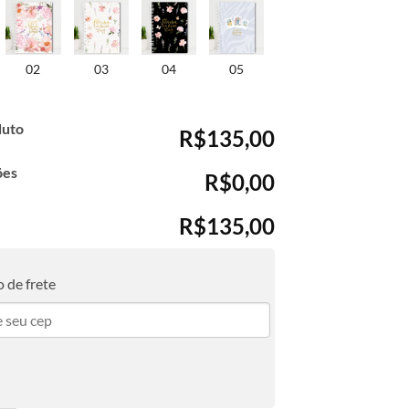
02
03
04
05
duto
R$135,00
ões
R$0,00
R$135,00
 de frete