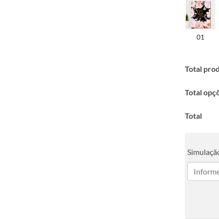
01
Total pro
Total opç
Total
Simulação