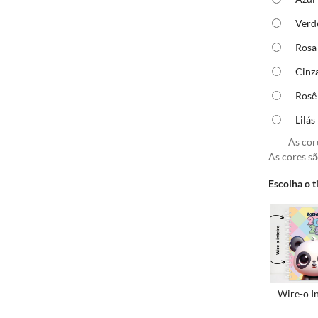
Verd
Rosa
Cinz
Rosê
Lilás
As cor
As cores sã
Escolha o 
Wire-o In