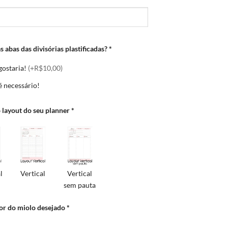
s abas das divisórias plastificadas?
*
gostaria!
(+R$10,00)
é necessário!
 layout do seu planner
*
l
Vertical
Vertical
sem pauta
cor do miolo desejado
*