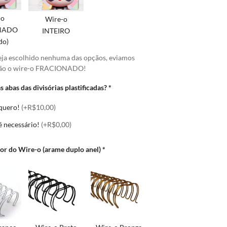
-o
Wire-o
NADO
INTEIRO
do)
eja escolhido nenhuma das opçãos, eviamos
ão o wire-o FRACIONADO!
s abas das divisórias plastificadas?
*
 quero!
(+R$10,00)
é necessário!
(+R$0,00)
Cor do Wire-o (arame duplo anel)
*