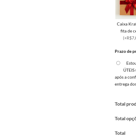
Caixa Kra
fita de 
(+R$7,
Prazo de p
Esto
ÚTEIS 
após a con
entrega do
Total pro
Total opç
Total