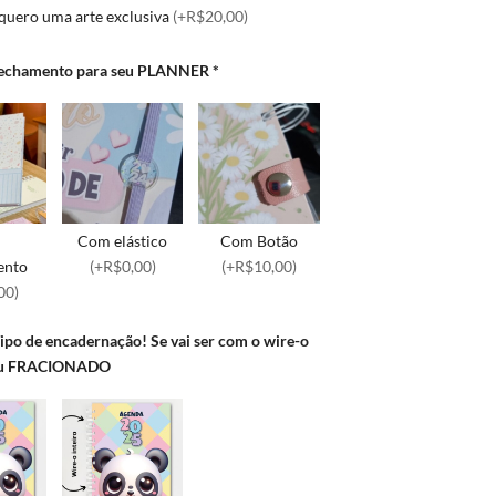
 quero uma arte exclusiva
(+R$20,00)
 fechamento para seu PLANNER
*
m
Com elástico
Com Botão
ento
(+R$0,00)
(+R$10,00)
00)
Tipo de encadernação! Se vai ser com o wire-o
ou FRACIONADO