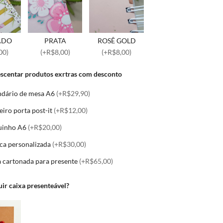
ADO
PRATA
ROSÊ GOLD
00)
(+R$8,00)
(+R$8,00)
escentar produtos exrtras com desconto
ndário de mesa A6
(+R$29,90)
iro porta post-it
(+R$12,00)
uinho A6
(+R$20,00)
ca personalizada
(+R$30,00)
a cartonada para presente
(+R$65,00)
uir caixa presenteável?