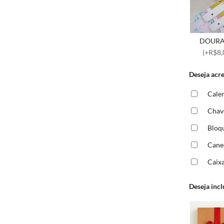
DOUR
(+R$8,
Deseja acr
Cale
Chave
Bloq
Cane
Caix
Deseja incl