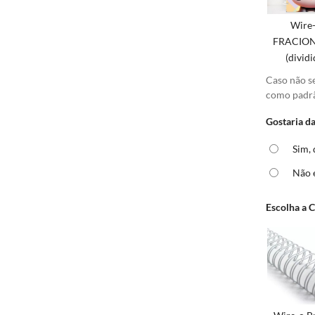
Wire
FRACIO
(dividi
Caso não s
como padr
Gostaria da
Sim,
Não 
Escolha a 