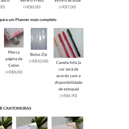
ranco
Wire-o Preto
Wire-o Bronze
00)
(+R$0,00)
(+R$7,00)
 para um Planner mais completo
Marca
Bolso Zip
página de
(+R$10,00)
Caneta fofa (a
Cetim
cor será de
(+R$8,00)
acordo com a
disponibilidade
de estoque)
(+R$6,90)
R CANTONEIRAS