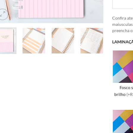
Confira ate
maíusculas
preencha 
LAMINAÇÃ
Fosco 
brilho
(+R