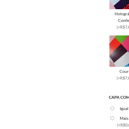
Holográ
Confe
(+R$7,
Cour
(+R$7,
CAPA COM
Igual
Mais 
(+R$0,