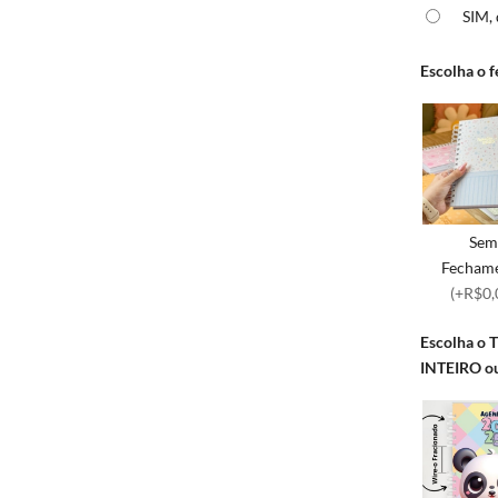
SIM,
Escolha o
Se
Fecham
(+R$0,
Escolha o 
INTEIRO 