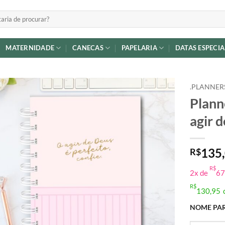
MATERNIDADE
CANECAS
PAPELARIA
DATAS ESPECIA
.PLANNER
Plann
Adicionar
agir d
a lista de
desejos
135
R$
R$
2x de
67
R$
130,95
NOME PAR