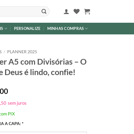
IS
PERSONALIZE
MINHAS COMPRAS
S
/
PLANNER 2025
er A5 com Divisórias – O
e Deus é lindo, confie!
,00
,50
sem juros
com PIX
A A CAPA:
*