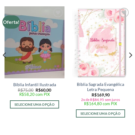
Oferta!
Adicionar
Adicionar
a lista de
a lista de
desejos
desejos
Bíblia Sagrada Evangélica
Bíblia Infantil Ilustrada
Letra Pequena
O
O
R$
75,00
R$
60,00
preço
preço
R$
58,20
com PIX
R$
169,90
original
atual
2x de
R$
84,95
sem juros
era:
é:
R$
164,80
com PIX
SELECIONE UMA OPÇÃO
R$75,00.
R$60,00.
SELECIONE UMA OPÇÃO