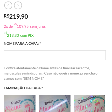
219,90
R$
R$
2x de
109,95
sem juros
R$
213,30
com PIX
NOME PARA A CAPA:
*
Confira atentamente o Nome antes de finalizar (acentos,
maíusculas e minúsculas.) Caso não queira nome, preencha o
campo com "SEM NOME"
LAMINAÇÃO DA CAPA
*