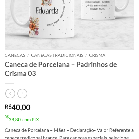
CANECAS
/
CANECAS TRADICIONAIS
/
CRISMA
Caneca de Porcelana – Padrinhos de
Crisma 03
40,00
R$
R$
38,80
com PIX
Caneca de Porcelana – Mães – Declaração- Valor Referente a
caneca tradiconal branca. Para canecas especiais, selecione