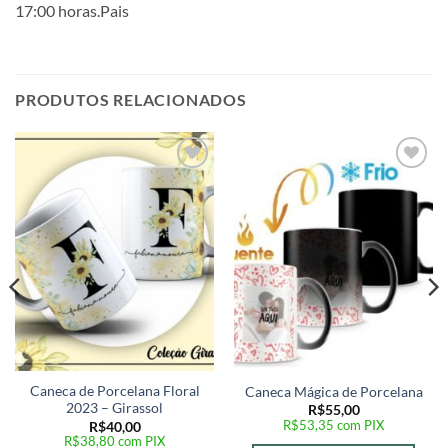
17:00 horas.Pais
PRODUTOS RELACIONADOS
Adicionar
Adicionar
a lista de
a lista de
desejos
desejos
Caneca de Porcelana Floral
Caneca Mágica de Porcelana
2023 – Girassol
R$
55,00
R$
53,35
com PIX
R$
40,00
R$
38,80
com PIX